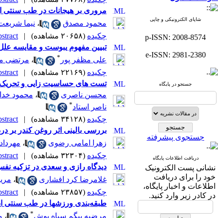
مروری بر هیجانات در طب سنتی ای
شاپای الکترونیکی و چاپی
محمود مصدق
،
نیما شریعت
چکیده
(۲۰۶۵۸ مشاهده)
|
tract |
p-ISSN: 2008-8574
تبیین مفهوم یبوست و مقایسه عل
e-ISSN: 2981-2380
*
علی مظفر پور
،
مرتضی م
چکیده
(۲۲۱۶۹ مشاهده)
|
tract |
تست های حساسیت زایی و تحریک پ
جستجو در پایگاه
محسن ناصری
،
محمود خد
*
ناصر استاد
چکیده
(۳۴۱۲۸ مشاهده)
|
tract |
بررسی بالینی اثر روغن کندر بر درد ب
جستجوی پیشرفته
زهرا امامی رضوی
،
مهرداد
چکیده
(۳۲۳۰۴ مشاهده)
|
tract |
دریافت اطلاعات پایگاه
دیدگاه رازی و سعدی در تزکیه نفس
نشانی پست الکترونیک
خود را برای دریافت
غلامرضا کرد افشاری
،
مری
اطلاعات و اخبار پایگاه،
چکیده
(۲۳۸۵۷ مشاهده)
|
tract |
در کادر زیر وارد کنید.
طبقه‌بندی ورزشها در طب سنتی ای
*
مرضیه بیگم سیاه پوش
،
م