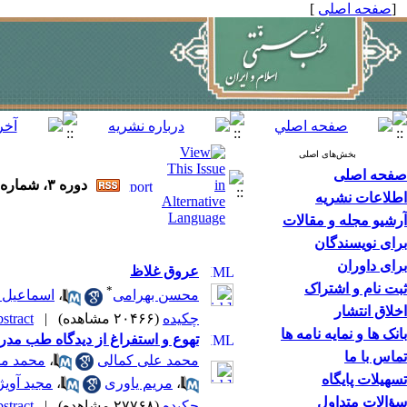
[
صفحه اصلی
]
بخش‌های اصلی
صفحه اصلی
دوره ۳، شماره ۲ - ( تابستان ۱۳۹۱ )
اطلاعات نشریه
آرشیو مجله و مقالات
برای نویسندگان
برای داوران
عروق غلاظ
ثبت نام و اشتراک
*
محسن بهرامی
،
اسماعیل 
اخلاق انتشار
چکیده
(۲۰۴۶۶ مشاهده)
|
tract |
بانک ها و نمایه نامه ها
تهوع و استفراغ از دیدگاه طب مدر
تماس با ما
محمد علی کمالی
،
محمد م
تسهیلات پایگاه
،
مریم یاوری
،
مجید آویژ
سؤالات متداول
چکیده
(۲۷۷۶۸ مشاهده)
|
tract |