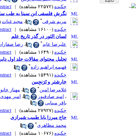
چکیده
(۲۲۵۷۲ مشاهده)
|
tract |
نگرش فلسفی ابن سینا به طب سال
*
مریم شرقی
،
مجید غیاث
چکیده
(۱۶۱۰۰ مشاهده)
|
tract |
لسان الثور در گذر تاریخ علم
*
علیرضا عابد
،
رضا صفاران
چکیده
(۱۶۴۹۰ مشاهده)
|
tract |
تحلیل محتوای مقالات جلد اول دایر
*
فهیمه ابراهیم زاده
چکیده
(۱۵۴۹۱ مشاهده)
|
tract |
خارشتر و تَرَنجِبین
*
غلامرضا امین
،
مهناز خانو
،
امید صادقپور
،
امیر مهدی
باقر مینایی
چکیده
(۲۷۹۲۷ مشاهده)
|
tract |
حاج میرزا بابا طبیب شیرازی
*
محمد مظاهری
چکیده
(۱۰۶۷۶ مشاهده)
|
tract |