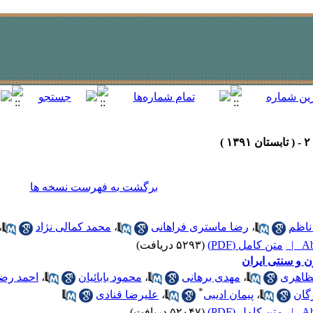
برگشت به فهرست نسخه ها
ناظم
،
رضا ماستری فراهانی
،
محمد کمالی نژاد
،
Abs
متن کامل (PDF)
(۵۲۹۳ دریافت)
ن و سنتی ایران
ظاهری
،
مهدی برهانی
،
محمود بابائیان
،
احمد رض
*
گان
،
پیمان ادیبی
،
علیرضا قنادی
Abs
متن کامل (PDF)
(۵۲۰۴۷ دریافت)