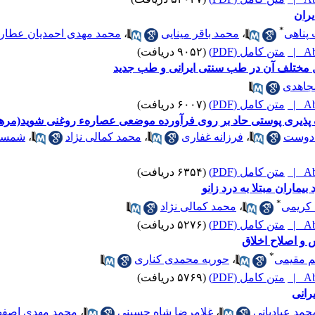
ران
*
 پناهی
،
محمد باقر مینایی
،
محمد مهدی احمدیان عطار
Abs
متن کامل (PDF)
(۹۰۵۲ دریافت)
ل مختلف آن در طب سنتی ایرانی و طب جدید
جاهدی
Abs
متن کامل (PDF)
(۶۰۰۷ دریافت)
ذیری پوستی حاد بر روی فرآورده موضعی عصارهء روغنی شوید(مره
ادوست
،
فرزانه غفاری
،
محمد کمالی نژاد
،
شمسا 
Abs
متن کامل (PDF)
(۶۳۵۴ دریافت)
یماران مبتلا به درد زانو
*
 کریمی
،
محمد کمالی نژاد
Abs
متن کامل (PDF)
(۵۲۷۶ دریافت)
 و اصلاح اخلاق
*
م مقیمی
،
حوریه محمدی کناری
Abs
متن کامل (PDF)
(۵۷۶۹ دریافت)
رانی
حمد عبادیانی
،
غلامرضا شاه حسینی
،
محمد مهدی اصفه