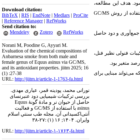
ود. هدف این مطالعه،
Download citation:
ستفاده از روش
GC/MS
BibTeX
|
RIS
|
EndNote
|
Medlars
|
ProCite
|
Reference Manager
|
RefWorks
Send citation to:
Mendeley
Zotero
RefWorks
 جمع‌آوری و دود حاصل
Norani M, Poodine G, Ayyari M.
Evaluation of the chemical compositions of
بالای 90 درصد، شناسایی شد. ترکیبات فنولی نظیر فنل،
Anbarnesa smoke from both male and
female genus of Equus asinus via GC/MS,
and its antioxidant properties. jiitm 2025; 16
ه می‌تواند مبنایی برای
(1) :27-38
URL:
http://jiitm.ir/article-1-1763-fa.html
نورانی محمد، پودینه قمر، عیاری مهدی.
بررسی ترکیبات شیمیایی دود عنبرنسای
حاصل از حیوان نر و مادۀ گونۀ ‌Equus
asinus با استفاده از GC/MS و فعالیت
آنتی‌اکسیدانی آن. مجله طب سنتي اسلام
وايران. ۱۴۰۴; ۱۶ (۱) :۲۷-۳۸
URL:
http://jiitm.ir/article-۱-۱۷۶۳-fa.html