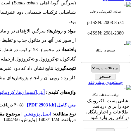
(سرگین گونۀ اهلی
Equus asinus
) است ک
شناسایی ترکیبات شیمیایی دود عنبرنسا
شاپای الکترونیکی و چاپی
بود.
p-ISSN: 2008-8574
مواد و روش‌‏ها:
سرگین الاغ‌های نر و ماد
e-ISSN: 2981-2380
از سوزاندن آنها در متانول جذب و تغلیظ ش
یافته‌‏ها:
جستجو در پایگاه
گایاکول،
p
-کروزول و
o
-کروزول ازجمله اجزای اص
نتیجه‏‌گیری:
نتایج نشان داد که دود عنبرنسا
کاربرد دارویی آن و انجام پژوهش‌های بیش
جستجوی پیشرفته
واژه‌های کلیدی:
آنتی‌‌اکسیدان‌ها، کروما
دریافت اطلاعات پایگاه
نشانی پست الکترونیک
متن کامل
[PDF 2903 kb]
(۴۰۵ دریافت)
خود را برای دریافت
اطلاعات و اخبار پایگاه،
نوع مطالعه:
اصيل پژوهشي
|
موضوع مقا
در کادر زیر وارد کنید.
دریافت: 1403/11/24 | پذیرش: 1404/3/6