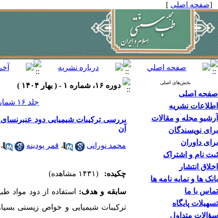
[
صفحه اصلی
]
بخش‌های اصلی
دوره ۱۶، شماره ۱ - ( بهار ۱۴۰۴ )
صفحه اصلی
جلد ۱۶ شماره ۱ صفحات ۳۸-۲۷
اطلاعات نشریه
آرشیو مجله و مقالات
آن
برای نویسندگان
برای داوران
محمد نورانی
،
قمر پودینه
،
ثبت نام و اشتراک
اخلاق انتشار
چکیده:
(۱۴۳۱ مشاهده)
بانک ها و نمایه نامه ها
تماس با ما
سابقه و هدف:
تسهیلات پایگاه
ترکیبات شیمیایی و خواص زیستی بسیاری ا
سؤالات متداول