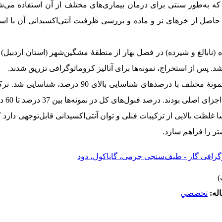
ه به‌طور سنتی برای درمان بیماری‌های مختلف از آن استفاده می‌ش
 حاصل از خرهای نر و ماده و بررسی ظرفیت آنتی‌اکسیدانی آن با ا
ه (نابالغ و شیرده) در فصل بهار از منطقۀ مشگین‌شهر (استان اردبیل)
د. پس از استخراج، نمونه‌ها برای آنالیز کروماتوگرافی تزریق شدند.
در مجموع، 53 ترکیب در شش نمونۀ مختلف با درصدهای شناسایی 
لی بودند. درصد فنول‌های کل در نمونه‌ها بین 37 درصد تا 60 درصد متغیر بود.
 غلظت بالایی از ترکیبات فنلی و توان آنتی‌اکسیدانی قابل‌توجهی دارد ک
تر را فراهم سازد.
توگرافی گاز - طیف‌سنجی جرمی، گایاکول، دود
له:
تخصصي