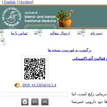
[ English ]
]
Archive
[
برگشت به فهرست نسخه ها
رکیبات شیمیایی دود عنبرنسای حاصل از حیوان نر و مادۀ گونۀ ‌Equus asinus با استفاده از GC/MS و فعالیت آنتی‌اکسیدانی
‎ DOI: 10.22034/16.1.4
ز ۵۰ کشور جهان برای اهداف درمانی رایج است، اما
ا دود دارویی عنبرنسا