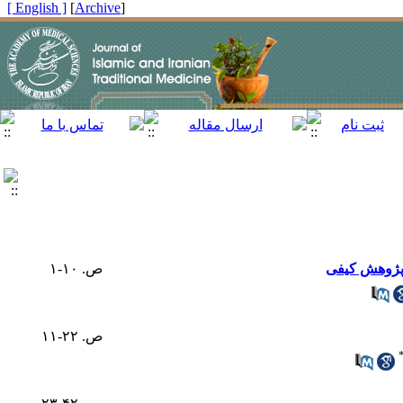
[ English ]
]
Archive
[
 پژوهش کیفی
ص. ۱۰-۱
ص. ۲۲-۱۱