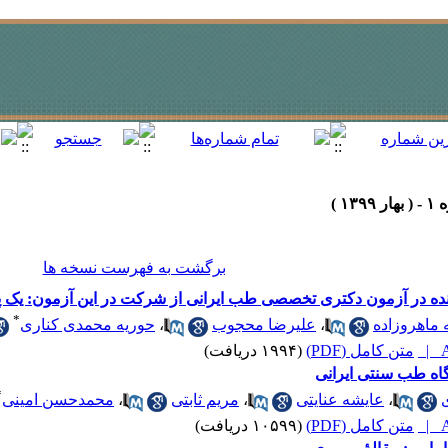
برگشت به فهرست نسخه ها
ه در آزمون دکتری تخصصی طب ایرانی از شرکت در این آزمون: یک
*
ماهروزاده
،
علیرضا محجوب
،
حوریه محمدی کناری
A
متن کامل (PDF)
(۱۹۹۴ دریافت)
*
،
عایشه عنایتی
،
مریم ثابتی
،
محمدحسن امینی
A
متن کامل (PDF)
(۱۰۵۹۹ دریافت)