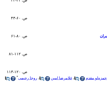
ص. ۴۲-۲۳
ص. ۶۰-۴۳
یران
ص. ۸۰-۶۱
ص. ۱۱۲-۸۱
ص. ۱۲۰-۱۱۳
*
حمزه‌لو مقدم
،
غلامرضا امین
،
روجا رحیمی