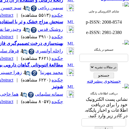
رایحه ‌درمانی و استفاده از آن در 
سیمین ریاحی
،
سید حسین 
شاپای الکترونیکی و چاپی
چکیده
(۵۵۱۳ مشاهده)
|
bstract |
سنجش مزاج خشک و تر با استفاده ا
p-ISSN: 2008-8574
روشنک قدس
،
وحیدرضا نف
e-ISSN: 2981-2380
چکیده
(۳۹۱۰ مشاهده)
|
bstract |
بهینه‌سازی درخت تصمیم‌گیری فازی
جستجو در پایگاه
راحله آوانسری
،
فرهاد سلیم
چکیده
(۴۶۲۱ مشاهده)
|
bstract |
مطالعۀ اتنوبوتانی گیاهان دارویی 
*
محمد مهرنیا
،
زهرا حسینی
چکیده
(۶۲۲۰ مشاهده)
|
bstract |
جستجوی پیشرفته
شونیز
سمانه سلیمانی
،
هما حاجی‌
دریافت اطلاعات پایگاه
نشانی پست الکترونیک
چکیده
(۸۰۵۷ مشاهده)
|
bstract |
خود را برای دریافت
اطلاعات و اخبار پایگاه،
در کادر زیر وارد کنید.