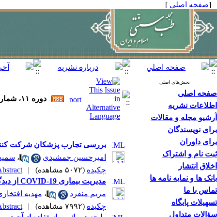
[
صفحه اصلی
]
بخش‌های اصلی
صفحه اصلی
دوره ۱۱، شماره ۱ - ( بهار ۱۳۹۹ )
اطلاعات نشریه
آرشیو مجله و مقالات
برای نویسندگان
برای داوران
بررسی تجارب پزشکان شرکت‌ کنند
ثبت نام و اشتراک
امیرحسین جمشیدی
،
سمیه 
اخلاق انتشار
چکیده
(۵۰۷۲ مشاهده)
|
bstract |
بانک ها و نمایه نامه ها
مدیریت بیماری COVID-19 از دیدگاه طب سنتی ایرانی
تماس با ما
مریم منفرد
،
مهدیه افتخاری
تسهیلات پایگاه
چکیده
(۷۹۹۲ مشاهده)
|
bstract |
سؤالات متداول