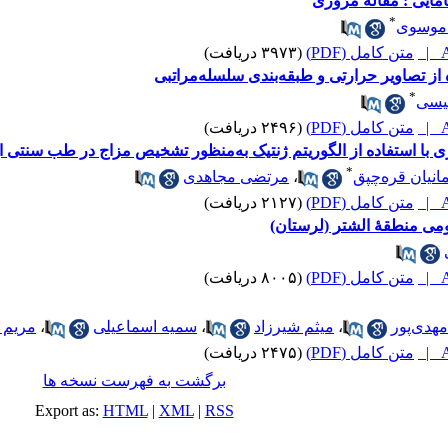
مامایی : مقالۀ مروری
*
موسوی
A
متن کامل (PDF)
(۳۹۷۳ دریافت)
ز تصاویر حرارتی و طبقه‌بندی سلسله‌مراتبی
*
یسی
A
متن کامل (PDF)
(۲۴۹۶ دریافت)
 با استفاده از الگوریتم ژنتیک به‌منظور تشخیص مزاج در طب سنتی ا
*
انیان قره‌چپق
،
مرتضی مجاهدی
A
متن کامل (PDF)
(۲۱۲۷ دریافت)
بومی منطقۀ الشتر (لرستان)
A
متن کامل (PDF)
(۸۰۰۵ دریافت)
مهدی‌پور
،
میثم شیرزاد
،
سمیه اسماعیلی
،
مریم 
A
متن کامل (PDF)
(۲۴۷۵ دریافت)
برگشت به فهرست نسخه ها
Export as:
HTML
|
XML
|
RSS