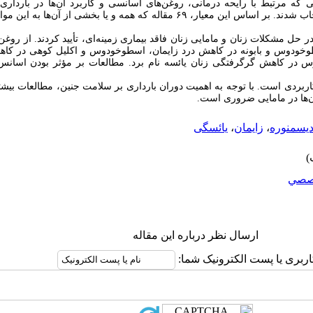
ه مرتبط با رایحه ‏درمانی، روغن‌های اسانسی و کاربرد آن‏‌ها در بارداری،
استفراغ بارداری، یائسگی و زایمان بودند، انتخاب شدند. بر اساس این معیار، ۶۹ مقاله که همه و
 در حل مشکلات زنان و مامایی زنان فاقد بیماری زمینه‌‏ای، تأیید کردند. از روغ
طوخودوس و بابونه در کاهش درد زایمان، اسطوخودوس و اکلیل کوهی در کاهش
ر کاهش گرگرفتگی زنان یائسه نام برد. مطالعات بر مؤثر بودن اسانس ل
و کاربردی است. با توجه به اهمیت دوران بارداری بر سلامت جنین، مطالعات بی
‏ها در مامایی ضروری است.
یسمنوره
،
زایمان
،
یائسگی
صصي
ارسال نظر درباره این مقاله
اربری یا پست الکترونیک شما: