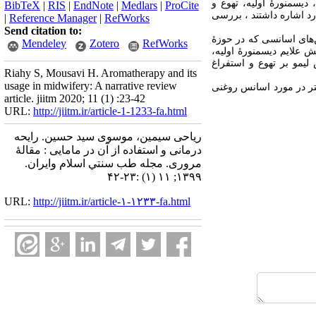
 دیسمنورۀ اولیه، تهوع و
BibTeX
|
RIS
|
EndNote
|
Medlars
|
ProCite
 یا بخشی از آن‌ها به این موارد اشاره داشتند ، بررسی
|
Reference Manager
|
RefWorks
Send citation to:
ن‏‌های اسانسی که در حوزۀ
Mendeley
Zotero
RefWorks
 علایم دیسمنورۀ اولیه،
یمو بر تهوع و استفراغ
Riahy S, Mousavi H. Aromatherapy and its
usage in midwifery: A narrative review
شتر در مورد اسانس روغنی
article. jiitm 2020; 11 (1) :23-42
URL:
http://jiitm.ir/article-1-1233-fa.html
ریاحی سیمین، موسوی سید حسین. رایحه
‌درمانی و استفاده از آن در مامایی : مقالۀ
مروری. مجله طب سنتي اسلام وايران.
۱۳۹۹; ۱۱ (۱) :۲۳-۴۲
URL:
http://jiitm.ir/article-۱-۱۲۳۳-fa.html