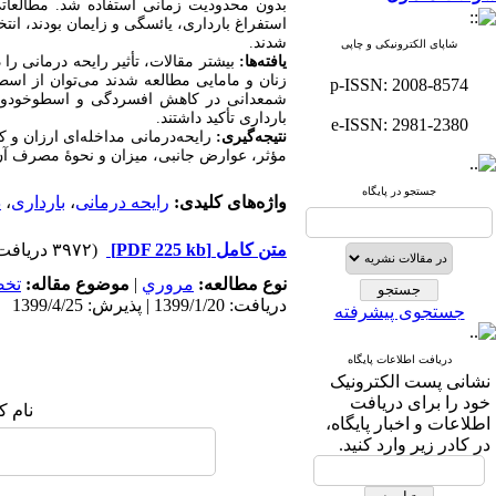
بدون محدودیت زمانی استفاده شد. مطالعاتی ک
شدند.
شاپای الکترونیکی و چاپی
یافته‌ها:
بیشتر مقالات، تأثیر رایحه‏ درمانی را
زنان و مامایی مطالعه شدند می‏‌توان از اس
p-ISSN: 2008-8574
شمعدانی در کاهش افسردگی و اسطوخودوس د
بارداری تأکید داشتند.
e-ISSN: 2981-2380
نتیجه‏‌گیری:
رایحه‌‏درمانی مداخله‏‌ای ارزان 
مؤثر، عوارض جانبی، میزان و نحوۀ مصرف آن‌
جستجو در پایگاه
واژه‌های کلیدی:
رایحه‌ درمانی
،
بارداری
،
د
متن کامل
[PDF 225 kb]
(۳۹۷۲ دریافت)
نوع مطالعه:
مروري
|
موضوع مقاله:
تخ
دریافت: 1399/1/20 | پذیرش: 1399/4/25
جستجوی پیشرفته
دریافت اطلاعات پایگاه
نشانی پست الکترونیک
خود را برای دریافت
نام ک
اطلاعات و اخبار پایگاه،
در کادر زیر وارد کنید.