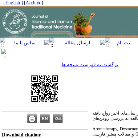
[ English ]
]
Archive
[
برگشت به فهرست نسخه ها
ال‏‌های اخیر رواج یافته
طالعه به بررسی روغن‌های
ش مروری است. برای جست‌وجوی مقالات مرتبط ، با استفاده از کلیدواژه‏‌های Aromatherapy, Dysmenorrhea,
Menopause, Essential oil, Pregnancy, Nausea and vomiting, Labor از پایگاه‌‏های اطلاعاتی Google Scholar, Scopus, PubMed و مقالات معتبر فارسی
Download citation: