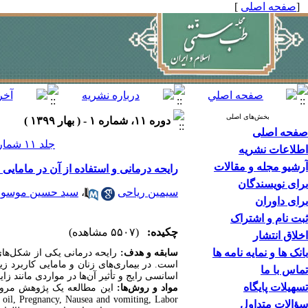
[
صفحه اصلی
]
بخش‌های اصلی
دوره ۱۱، شماره ۱ - ( بهار ۱۳۹۹ )
صفحه اصلی
جلد ۱۱ شماره ۱ صفحات ۴۲-۲۳
اطلاعات نشریه
آرشیو مجله و مقالات
رایحه ‌درمانی و استفاده از آن در مامایی
برای نویسندگان
سیمین ریاحی
،
سید حسین موسو
برای داوران
ثبت نام و اشتراک
چکیده:
(۵۵۰۷ مشاهده)
اخلاق انتشار
بانک ها و نمایه نامه ها
سابقه و هدف:
رایحه‏ درمانی یکی از شکل‏‌ها
است. در بیماری‏‌های زنان و مامایی کاربرد ز
تماس با ما
اسانسی رایج و تأثیر آن‌ها در مواردی مانند ز
تسهیلات پایگاه
مواد و روش‌‏ها:
سؤالات متداول