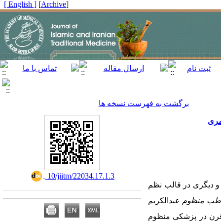
[ English ]
]
Archive
[
برگشت به فهرست نسخه ها
‎ 10/jiitm/22034.17.1.3
 و دیگری در قالب نظم
طب ‌منظوم
عبدالکریم
 قرن در پزشکی منظوم