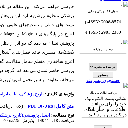
فارسی فراهم می‌کند. این مقاله در تلا
شاپای الکترونیکی و چاپی
پزشکی منظوم روشن سازد. این پژوهش با ر
p-ISSN: 2008-8574
نسخه‌های خطی و تصحیح‌های علمی آن، ا
e-ISSN: 2981-2380
اعرج در پایگاه‌های
Magiran
و
or Magz,
پژوهش نشان می‌دهد که دو اثر از نظر 
جستجو در پایگاه
دانشنامۀ
میسری فاقد فصل‌بندی آشکار ب
اعرج ساختاری منظم شامل مقالات، گفتاره
بررسی حاضر نشان می‌دهد که اگرچه دو ا
مرحلۀ متفاوت از سیر تحول آموزش پزش
جستجوی پیشرفته
دریافت اطلاعات پایگاه
واژه‌های کلیدی:
تاریخ پزشکی، طب ایرا
نشانی پست الکترونیک
خود را برای دریافت
متن کامل
[PDF 1070 kb]
(۱۵۶ دریافت)
اطلاعات و اخبار پایگاه،
در کادر زیر وارد کنید.
نوع مطالعه:
اصيل پژوهشي(تاريخ پزشكي
دریافت: 1404/11/18 | پذیرش: 1405/2/26