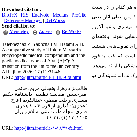
اه هر کدام را در سنت
Download citation:
BibTeX
|
RIS
|
EndNote
|
Medlars
|
ProCite
 متن اصلی آثار، یعنی
|
Reference Manager
|
RefWorks
Send citation to:
ۀ
میسری و عبدالکریم
Mendeley
Zotero
RefWorks
سایی شوند.
یافته‌های
Talebnezhad Z, Yakhchali M, Hatami A H.
ی تفاوت‌هایی هستند.
A comparative study of Hakim Maysari’s
encyclopedic medical compendium and the
ی است که
طب ‌منظوم
poetic medical work of A'raj (Ajzī): A
شکی را ارائه می‌دهد.
transition from the 4th to the 8th century
AH.. jiitm 2026; 17 (1) :31-46
ند، اما نمایندگان دو
URL:
http://jiitm.ir/article-1-1839-fa.html
طالب‌‌نژاد زهرا، یخچالی مریم، حاتمی
امیرحسین. مقایسۀ تطبیقی دانشنامۀ حکیم
میسری و طب ‌منظوم عبدالکریم اعرج
(عجزی)؛ گذاری از قرن ۴ تا ۸ هجری
قمری. مجله طب سنتي اسلام وايران.
۱۴۰۵; ۱۷ (۱) :۳۱-۴۶
URL:
http://jiitm.ir/article-۱-۱۸۳۹-fa.html