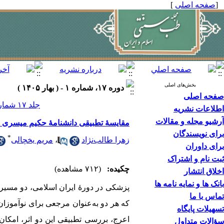
[
صفحه اصلی
]
بخش‌های اصلی
دوره ۱۷، شماره ۱ - ( بهار ۱۴۰۵ )
صفحه اصلی
جلد ۱۷ شماره ۱ صفحات ۴۶-۳۱
اطلاعات نشریه
آرشیو مجله و مقالات
مقایسۀ تطبیقی دانشنامۀ حکیم میسری و طب ‌من
برای نویسندگان
*
زهرا طالب‌‌نژاد
،
مریم یخچالی
برای داوران
ثبت نام و اشتراک
چکیده:
(۷۱۲ مشاهده)
اخلاق انتشار
بانک ها و نمایه نامه ها
پزشکی در دورۀ ایران اسلامی، دو مسیر 
تماس با ما
که هر دو به‌عنوان مرجعی برای نوآموزان 
تسهیلات پایگاه
اعرج، بررسی تطبیقی این دو اثر، امک
سؤالات متداول