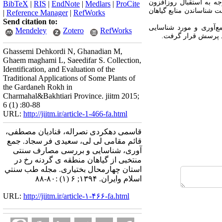
جه به استقبال روزافزون
BibTeX
|
RIS
|
EndNote
|
Medlars
|
ProCite
ت شناساندن منابع گیاهان
|
Reference Manager
|
RefWorks
Send citation to:
 فلور گیاهی منطقۀ گردنۀ رخ، واقع در استان چهارمحال بختیاری طی سال‌های ۹۳-۹۱ جمع‌آوری و مورد شناسایی
Mendeley
Zotero
RefWorks
د پرسش قرار گرفت.
Ghassemi Dehkordi N, Ghanadian M,
Ghaem maghami L, Saeedifar S. Collection,
Identification, and Evaluation of the
Traditional Applications of Some Plants of
the Gardaneh Rokh in
Charmahal&Bakhtiari Province. jiitm 2015;
6 (1) :80-88
URL:
http://jiitm.ir/article-1-466-fa.html
قاسمی دهکردی نصراله، قنادیان مصطفی،
قائم مقامی لی لی، سعیدی فر سجاد. جمع
آوری، شناسایی و بررسی مصارف سنتی
منتخبی از گیاهان منطقه ی گردنه رخ در
استان چهارمحال بختیاری. مجله طب سنتي
اسلام وايران. ۱۳۹۴; ۶ (۱) :۸۰-۸۸
URL:
http://jiitm.ir/article-۱-۴۶۶-fa.html