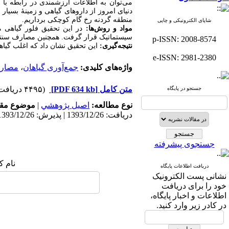
می‌توان به اطلاعات ارزشمندی در رابطه با 
دنیای امروز از داروهای گیاهی و زمینۀ بسیا
منطقه گردنه رخ گام کوچکی برداریم.
شاپای الکترونیکی و چاپی
مواد و روش‌ها:
سیستماتیک قرار گرفت. همچنین مصارف سنتی
p-ISSN: 2008-8574
نتیجه‌گیری:
این تحقیق نشان داد که اغلب گیاها
e-ISSN: 2981-2380
واژه‌های کلیدی:
جمع‌آوری گیاهان
،
مصار
متن کامل
[PDF 634 kb]
(۴۴۹۵ دریافت)
جستجو در پایگاه
نوع مطالعه:
اصيل پژوهشي
|
موضوع مقا
دریافت: 1393/12/26 | پذیرش: 1393/12/26
جستجوی پیشرفته
نام ک
دریافت اطلاعات پایگاه
نشانی پست الکترونیک
خود را برای دریافت
اطلاعات و اخبار پایگاه،
در کادر زیر وارد کنید.