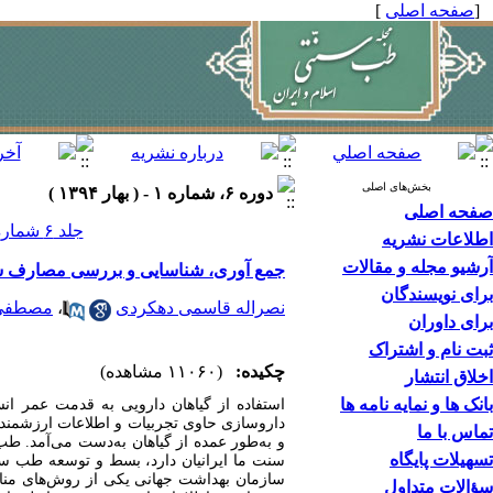
[
صفحه اصلی
]
بخش‌های اصلی
دوره ۶، شماره ۱ - ( بهار ۱۳۹۴ )
صفحه اصلی
جلد ۶ شماره ۱ صفحات ۸۸-۸۰
اطلاعات نشریه
آرشیو مجله و مقالات
جمع آوری، شناسایی و بررسی مصارف سنت
برای نویسندگان
نصراله قاسمی دهکردی
،
مصطفی 
برای داوران
ثبت نام و اشتراک
چکیده:
(۱۱۰۶۰ مشاهده)
اخلاق انتشار
بانک ها و نمایه نامه ها
استفاده از گیاهان دارویی به قدمت عمر انس
داروسازی حاوی تجربیات و اطلاعات ارزشمند گی
تماس با ما
و به‌طور عمده از گیاهان به‌دست می‌آمد. طب 
تسهیلات پایگاه
سنت ما ایرانیان دارد، بسط و توسعه طب سنت
سازمان بهداشت جهانی یکی از روش‌های من
سؤالات متداول