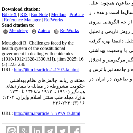
 و طاعون همچون علل،
Download citation:
 سال‌ها است و هدف از
BibTeX
|
RIS
|
EndNote
|
Medlars
|
ProCite
|
Reference Manager
|
RefWorks
ز چه الگوهایی پیروی
Send citation to:
Mendeley
Zotero
RefWorks
ز روش تاریخی و تحلیل
ل داده‌ها بهره گرفته
Motaghedi R. Challenges faced by the
health system of the constitutional
قی با وضعیت بهداشتی
government in dealing with epidemics
(1910-1912/1328-1330 AH). jiitm 2025; 16
یر مرگ‌ومیر و اختلال
(3) :223-236
 و جامعه نیز با ترس و
URL:
http://jiitm.ir/article-1-1797-fa.html
و طاعون در ایران در
معتقدی ربابه. چالش‌های نظام بهداشتی
حکومت مشروطه در مقابله با بیماری‌های
همه‌گیر (۱۹۱۰ تا ۱۹۱۲ م/۱۳۲۸ تا ۱۳۳۰
ه‍.ق). مجله طب سنتي اسلام وايران. ۱۴۰۴;
۱۶ (۳) :۲۲۳-۲۳۶
URL:
http://jiitm.ir/article-۱-۱۷۹۷-fa.html