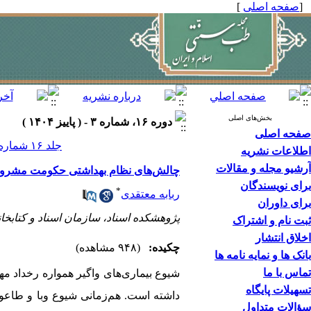
[
صفحه اصلی
]
بخش‌های اصلی
دوره ۱۶، شماره ۳ - ( پاییز ۱۴۰۴ )
صفحه اصلی
جلد ۱۶ شماره ۳ صفحات ۲۳۶-۲۲۳
اطلاعات نشریه
آرشیو مجله و مقالات
چالش‌های نظام بهداشتی حکومت مشروطه در مقابله با بیماری
برای نویسندگان
*
ربابه معتقدی
برای داوران
پژوهشکده اسناد، سازمان اسناد و کتابخانه
ثبت نام و اشتراک
اخلاق انتشار
چکیده:
(۹۴۸ مشاهده)
بانک ها و نمایه نامه ها
تماس با ما
شیوع بیماری‌های واگیر همواره رخداد م
تسهیلات پایگاه
سؤالات متداول