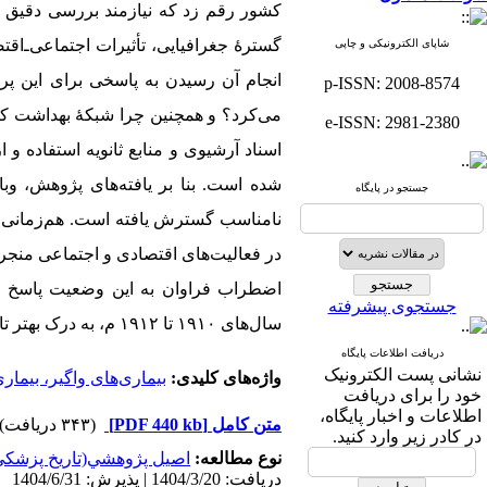
کشور رقم زد که نیازمند بررسی دقیق 
گسترۀ جغرافیایی، تأثیرات اجتماعی‌ـ‌‌ا
شاپای الکترونیکی و چاپی
انجام آن رسیدن به پاسخی برای این پر
p-ISSN: 2008-8574
می‌کرد؟ و همچنین چرا شبکۀ بهداشت کشور
e-ISSN: 2981-2380
اسناد آرشیوی و منابع ثانویه استفاده و
‌شده است.
بنا بر یافته‌های پژوهش، 
جستجو در پایگاه
نامناسب گسترش یافته است. هم‌زمانی ای
در فعالیت‌های اقتصادی و اجتماعی منجر ش
اضطراب فراوان به این وضعیت پاسخ د
جستجوی پیشرفته
سال‌های ۱۹۱۰ تا ۱۹۱۲ م، به درک بهتر تاریخ پزشکی و اجتماعی ایران در دورۀ قاجار کمک می‌کند
دریافت اطلاعات پایگاه
نشانی پست الکترونیک
واژه‌های کلیدی:
بیماری‌‌های واگیر، بیما
خود را برای دریافت
اطلاعات و اخبار پایگاه،
متن کامل
[PDF 440 kb]
(۳۴۳ دریافت)
در کادر زیر وارد کنید.
نوع مطالعه:
اصيل پژوهشي(تاريخ پزشكي
دریافت: 1404/3/20 | پذیرش: 1404/6/31