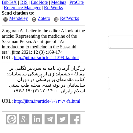
BibTeX
|
RIS
|
EndNote
|
Medlars
|
ProCite
|
Reference Manager
|
RefWorks
Send citation to:
Mendeley
Zotero
RefWorks
Zargaran A. Letter to the editor A look at the
article: Representing the medicine of the
Sasanian Persia: A critique of "An
introduction to medicine in the Sassanid
era". jiitm 2021; 12 (3) :169-174
URL:
http://jiitm.ir/article-1-1399-fa.html
زرگران آرمان. نامه به سردبیر نگاهی بر
مقالۀ «چشم‌اندازی از پزشکی ساسانیان:
کتاب مقدمه‌ای بر پزشکی در دوران
ساسانیان در بوته نقد». مجله طب سنتي
اسلام وايران. ۱۴۰۰; ۱۲ (۳) :۱۶۹-۱۷۴
URL:
http://jiitm.ir/article-۱-۱۳۹۹-fa.html