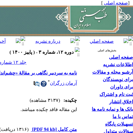
[
صفحه اصلی
]
بخش‌های اصلی
دوره ۱۲، شماره ۳ - ( پاييز ۱۴۰۰ )
صفحه اصلی
جلد ۱۲ شماره ۳ صفحات ۱۷۴-۱۶۹
اطلاعات نشریه
آرشیو مجله و مقالات
نامه به سردبیر نگاهی بر مقالۀ «چشم‌ان
برای نویسندگان
*
آرمان زرگران
برای داوران
ثبت نام و اشتراک
چکیده:
(۳۱۳۷ مشاهده)
اخلاق انتشار
بانک ها و نمایه نامه ها
این مقاله فاقد چکیده می​باشد.
تماس با ما
تسهیلات پایگاه
متن کامل
[PDF 94 kb]
(۱۳۱۶ دریافت)
سؤالات متداول