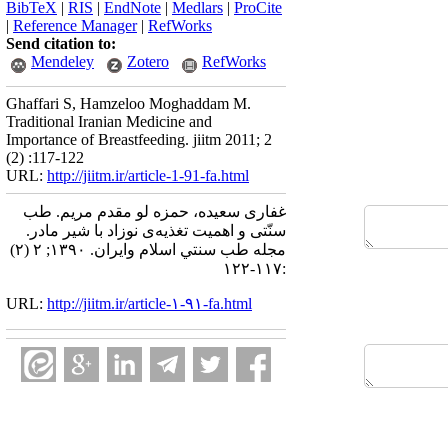
BibTeX
|
RIS
|
EndNote
|
Medlars
|
ProCite
|
Reference Manager
|
RefWorks
Send citation to:
Mendeley
Zotero
RefWorks
Ghaffari S, Hamzeloo Moghaddam M.
Traditional Iranian Medicine and
Importance of Breastfeeding. jiitm 2011; 2
(2) :117-122
URL:
http://jiitm.ir/article-1-91-fa.html
غفاری سعیده، حمزه لو مقدم مریم. طب
سنّتی و اهمیت تغذیه‌ی نوزاد با شیر مادر.
مجله طب سنتي اسلام وايران. ۱۳۹۰; ۲ (۲)
:۱۱۷-۱۲۲
URL:
http://jiitm.ir/article-۱-۹۱-fa.html