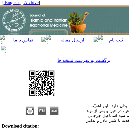
[ English ]
]
Archive
[
برگشت به فهرست نسخه ها
ان دارد. این اهمیّت تا
یش، در حین و پس از تولد
یم سید اسماعیل جرجانی،
 با شیر مادر و تدابیر
Download citation: