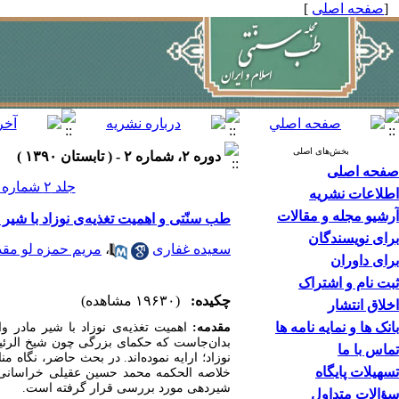
[
صفحه اصلی
]
بخش‌های اصلی
دوره ۲، شماره ۲ - ( تابستان ۱۳۹۰ )
صفحه اصلی
جلد ۲ شماره ۲ صفحات ۱۲۲-۱۱۷
اطلاعات نشریه
آرشیو مجله و مقالات
طب سنّتی و اهمیت تغذیه‌ی نوزاد با شیر 
برای نویسندگان
سعیده غفاری
،
مریم حمزه لو مقد
برای داوران
ثبت نام و اشتراک
چکیده:
(۱۹۶۳۰ مشاهده)
اخلاق انتشار
بانک ها و نمایه نامه ها
مقدمه:
اهمیت تغذیه‌ی نوزاد با شیر مادر و
بدان‌جاست که حکمای بزرگی چون شیخ الرئیس ا
تماس با ما
نوزاد؛ ارایه نموده‌اند. در بحث حاضر، نگا
تسهیلات پایگاه
خلاصه الحکمه محمد حسین عقیلی خراسانی ش
شیردهی مورد بررسی قرار گرفته است.
سؤالات متداول