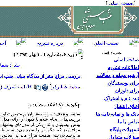
[
صفحه اصلی
]
بخش‌های اصلی
دوره ۶، شماره ۱ - ( بهار ۱۳۹۴ )
صفحه اصلی
جلد ۶ شماره ۱ صفحات ۸-۱
اطلاعات نشریه
آرشیو مجله و مقالات
بررسی مزاج مغز از دیدگاه مبانی طب ای
برای نویسندگان
*
محمد عطارفر
،
فاطمه اشرف زا
برای داوران
ثبت نام و اشتراک
چکیده:
(۱۵۸۱۸ مشاهده)
اخلاق انتشار
بانک ها و نمایه نامه ها
سابقه و هدف:
مزاج به‌عنوان مهم‌ترین تفاوت
بررسی‌های انجام شده تا کنون از ارائه مدل کا
تماس با ما
بینش پیشینیان باشد. یکی از مدل‌های پیشنه
تسهیلات پایگاه
مزاج مغز که حکماً آن را سرد می‌دانستند با 
می‌رسد بررسی ماهیت مزاج مغز بر اساس مبان
سؤالات متداول