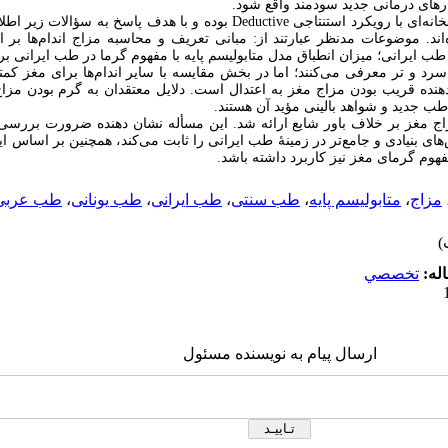
هکارهای درمانی جدید سودمند واقع شود.
روش این مطالعه از نوع کتابخانه‌ای با رویکرد استنتاجی Deductive بوده و با ه
ند. موضوعات مدنظر عبارتند از: مبانی تعریف و محاسبه مزاج اندام‌ها بر
ب ایرانی؛ میزان انطباق مدل متابولیسم پایه با مفهوم گرما در طب ایرانی بر
رد و تر معرفی می‌کنند؛ اما در بخش مقایسه با سایر اندام‌ها برای مغز کم
نده قریب بودن مزاج مغز به اعتدال است. دلایل معتقدان به گرم بودن مزا
طب جدید و شواهد بالینی مؤید آن هستند.
 مغز بر خلاف باور شایع ارائه شد. این مسأله نشان دهنده ضرورت بررسی م
ای بنیادی و جامع‌تر در زمینۀ طب ایرانی را ثابت می‌کند، همچنین بر اساس 
فهوم گرمای مغز نیز کاربرد داشته باشد.
مزاج
،
متابولیسم پایه
،
طب سنتی
،
طب ایرانی
،
طب یونانی
،
طب عربی
له:
تخصصي
ارسال پیام به نویسنده مسئول