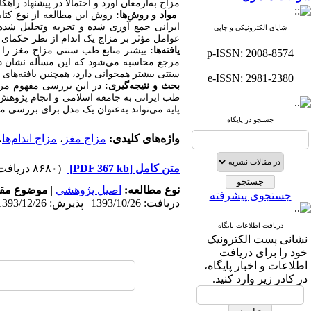
مزاج به‌ارمغان آورد و احتمالاً در پیشنهاد را
مواد و روش‌ها:
ایرانی جمع آوری شده و تجزیه وتحلیل شده‌ا
شاپای الکترونیکی و چاپی
عوامل مؤثر بر مزاج یک اندام از نظر حکمای ط
یافته‌ها:
بیشتر منابع طب سنتی مزاج مغز را س
p-ISSN: 2008-8574
مرجع محاسبه می‌شود که این مسأله نشان ده
سنتی بیشتر همخوانی دارد، همچنین یافته‌های 
e-ISSN: 2981-2380
بحث و نتیجه‌گیری:
در این بررسی مفهوم مزاج
طب ایرانی به جامعه اسلامی و انجام پژوهش‌ه
پایه می‌تواند به‌عنوان یک مدل برای بررسی م
جستجو در پایگاه
واژه‌های کلیدی:
مزاج مغز
،
مزاج اندام‌ها
،
متن کامل
[PDF 367 kb]
(۸۶۸۰ دریافت)
نوع مطالعه:
اصيل پژوهشي
|
موضوع مقا
جستجوی پیشرفته
دریافت: 1393/10/26 | پذیرش: 1393/12/26
دریافت اطلاعات پایگاه
نشانی پست الکترونیک
خود را برای دریافت
اطلاعات و اخبار پایگاه،
در کادر زیر وارد کنید.