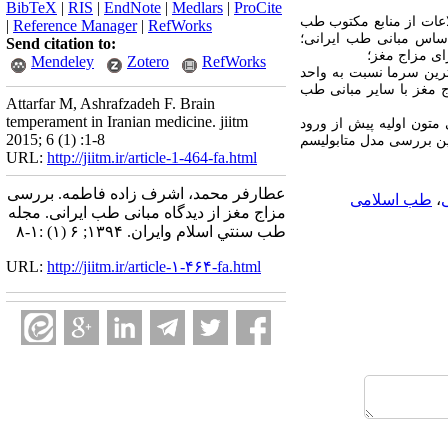
BibTeX
|
RIS
|
EndNote
|
Medlars
|
ProCite
دف پاسخ به سؤالات زیر اطلاعات از منابع مکتوب طب
|
Reference Manager
|
RefWorks
 اساس مبانی طب ایرانی؛
Send citation to:
ای مزاج مغز؛
Mendeley
Zotero
RefWorks
ترین سرما نسبت به واحد
ج مغز با سایر مبانی طب
Attarfar M, Ashrafzadeh F. Brain
temperament in Iranian medicine. jiitm
تون اولیه پیش از ورود
2015; 6 (1) :1-8
این بررسی مدل متابولیسم
URL:
http://jiitm.ir/article-1-464-fa.html
عطارفر محمد، اشرف زاده فاطمه. بررسی
،
طب اسلامی
مزاج مغز از دیدگاه مبانی طب ایرانی. مجله
طب سنتي اسلام وايران. ۱۳۹۴; ۶ (۱) :۱-۸
URL:
http://jiitm.ir/article-۱-۴۶۴-fa.html