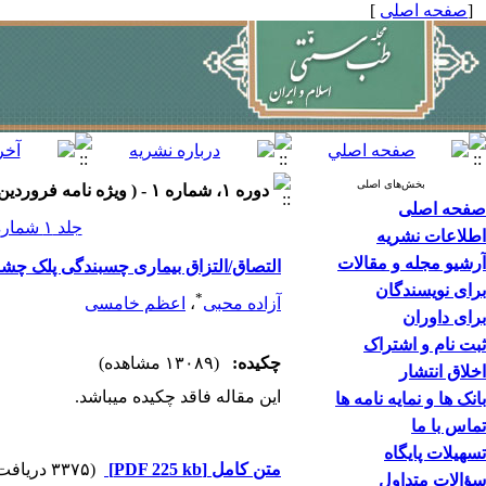
[
صفحه اصلی
]
بخش‌های اصلی
دوره ۱، شماره ۱ - ( ويژه نامه فروردين ۱۳۸۹ )
صفحه اصلی
جلد ۱ شماره ۱ صفحات ۷۲-۶۹
اطلاعات نشریه
آرشیو مجله و مقالات
التصاق/التزاق بیماری چسبندگی پلک چش
برای نویسندگان
*
آزاده محبی
،
اعظم خامسی
برای داوران
ثبت نام و اشتراک
چکیده:
(۱۳۰۸۹ مشاهده)
اخلاق انتشار
این مقاله فاقد چکیده می​باشد.
بانک ها و نمایه نامه ها
تماس با ما
تسهیلات پایگاه
متن کامل
[PDF 225 kb]
(۳۳۷۵ دریافت)
سؤالات متداول