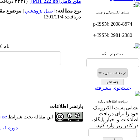
متن کامل
[PDF 222 kb]
(۳۲۳۱ دریافت)
نوع مطالعه:
اصيل پژوهشي
|
موضوع مقا
شاپای الکترونیکی و چاپی
دریافت: 1391/11/4
p-ISSN: 2008-8574
e-ISSN: 2981-2380
نام ک
جستجو در پایگاه
جستجوی پیشرفته
دریافت اطلاعات پایگاه
بازنشر اطلاعات
نشانی پست الکترونیک
خود را برای دریافت
این مقاله تحت شرایط
ense
اطلاعات و اخبار پایگاه،
در کادر زیر وارد کنید.
دوره 1، شماره 1 - ( ويژه نامه فروردين 1389 )