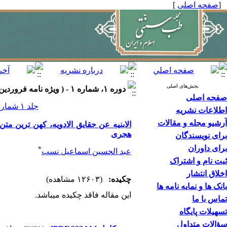
[
صفحه اصلی
]
بخش‌های اصلی
دوره ۱، شماره ۱ - ( ويژه نامه فروردين ۱۳۸۹ )
صفحه اصلی
جلد ۱ شماره ۱ صفحات ۶۶-۶۳
اطلاعات نشریه
آرشیو مجله و مقالات
الابنیه عن حقایق الادویه، کهن ترین 
هجری
برای نویسندگان
برای داوران
*
عبد الحسین اسماعیل نسب
ثبت نام و اشتراک
اخلاق انتشار
چکیده:
(۱۲۶۰۳ مشاهده)
بانک ها و نمایه نامه ها
این مقاله فاقد چکیده می​باشد.
تماس با ما
تسهیلات پایگاه
سؤالات متداول