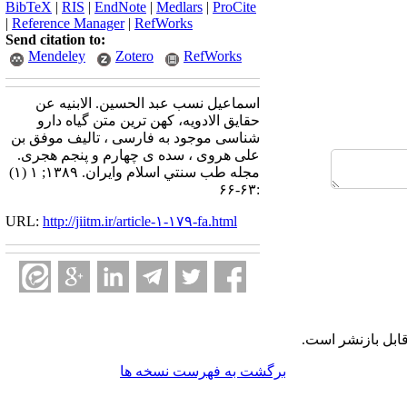
BibTeX
|
RIS
|
EndNote
|
Medlars
|
ProCite
|
Reference Manager
|
RefWorks
Send citation to:
Mendeley
Zotero
RefWorks
اسماعیل نسب عبد الحسین. الابنیه عن
حقایق الادویه، کهن ترین متن گیاه دارو
شناسی موجود به فارسی ، تالیف موفق بن
علی هروی ، سده ی چهارم و پنجم هجری.
مجله طب سنتي اسلام وايران. ۱۳۸۹; ۱ (۱)
:۶۳-۶۶
URL:
http://jiitm.ir/article-۱-۱۷۹-fa.html
ابل بازنشر است.
برگشت به فهرست نسخه ها