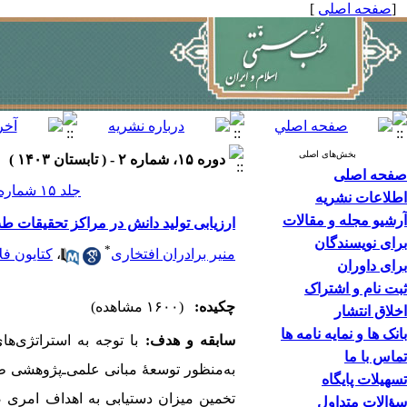
[
صفحه اصلی
]
بخش‌های اصلی
دوره ۱۵، شماره ۲ - ( تابستان ۱۴۰۳ )
صفحه اصلی
جلد ۱۵ شماره ۲ صفحات ۱۱۴-۱۰۵
اطلاعات نشریه
آرشیو مجله و مقالات
ارزیابی تولید دانش در مراکز تحقیقات ط
برای نویسندگان
*
منیر برادران افتخاری
،
کتایون ف
برای داوران
ثبت نام و اشتراک
چکیده:
(۱۶۰۰ مشاهده)
اخلاق انتشار
بانک ها و نمایه نامه ها
سابقه و هدف:
با توجه به استراتژی‌
تماس با ما
به‌منظور توسعۀ مبانی علمی‌ـ‌پژوهشی 
تسهیلات پایگاه
تخمین میزان دستیابی به اهداف امری ض
سؤالات متداول