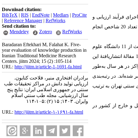
Download citation:
BibTeX
|
RIS
|
EndNote
|
Medlars
|
ProCite
رزیابی، اجرای فرآیند ارزیابی و
|
Reference Manager
|
RefWorks
Send citation to:
تجزیه و تحلیل داده‌ها انجام شد. ارزشیابی در سه محور اساسی حاکمیت و رهبری، تولید دانش و اثرگذاری با تعداد 20 شاخص انجام
Mendeley
Zotero
RefWorks
Baradaran Eftekhari M, Falahat K. Five-
در این مطالعه، تعداد 13 مرکز تحقیقات با موضوع طب سنتی، مکمل، تاریخ طب و طب قرآن و حدیث از 11 دانشگاه علوم
year evaluation of knowledge production in
Iranian Traditional Medicine Research
پزشکی مشارکت کرده‌اند. تعداد پژوهشگران فعال این مراکز 89 نفر بوده و طی سال‌های ارزشیابی، تعداد 1455 مقالۀ انتشاریافتۀ این
Centers. jiitm 2024; 15 (2) :105-114
اکز در هر سال به‌طور
URL:
http://jiitm.ir/article-1-1691-fa.html
ا همکاری بین‌المللی منتشر شده‌اند. در رتبه‌بندی
برادران افتخاری منیر، فلاحت کتایون.
ارزیابی تولید دانش در مراکز تحقیقات طب
سنتی تهران به ترتیب
سنتی در جمهوری اسلامی ایران: نتایج پنج
سال ارزشیابی. مجله طب سنتي اسلام
وايران. ۱۴۰۳; ۱۵ (۲) :۱۰۵-۱۱۴
 و خارج از کشور در
URL:
http://jiitm.ir/article-۱-۱۶۹۱-fa.html