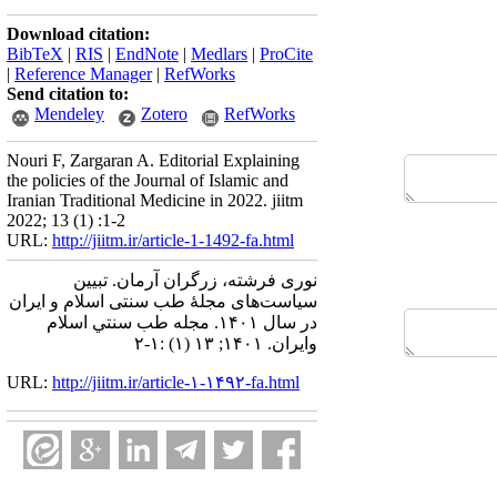
Download citation:
BibTeX
|
RIS
|
EndNote
|
Medlars
|
ProCite
|
Reference Manager
|
RefWorks
Send citation to:
Mendeley
Zotero
RefWorks
Nouri F, Zargaran A. Editorial Explaining
the policies of the Journal of Islamic and
Iranian Traditional Medicine in 2022. jiitm
2022; 13 (1) :1-2
URL:
http://jiitm.ir/article-1-1492-fa.html
نوری فرشته، زرگران آرمان. تبیین
سیاست‌های مجلۀ طب سنتی اسلام و ایران
در سال ۱۴۰۱. مجله طب سنتي اسلام
وايران. ۱۴۰۱; ۱۳ (۱) :۱-۲
URL:
http://jiitm.ir/article-۱-۱۴۹۲-fa.html