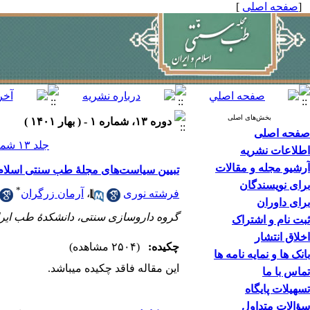
[
صفحه اصلی
]
بخش‌های اصلی
دوره ۱۳، شماره ۱ - ( بهار ۱۴۰۱ )
صفحه اصلی
جلد ۱۳ شماره ۱ صفحات ۲-۱
اطلاعات نشریه
آرشیو مجله و مقالات
تبیین سیاست‌های مجلۀ طب سنتی اسلام و ا
برای نویسندگان
*
فرشته نوری
،
آرمان زرگران
برای داوران
گروه داروسازی سنتی، دانشکدۀ طب ایران
ثبت نام و اشتراک
اخلاق انتشار
چکیده:
(۲۵۰۴ مشاهده)
بانک ها و نمایه نامه ها
این مقاله فاقد چکیده می​باشد.
تماس با ما
تسهیلات پایگاه
سؤالات متداول