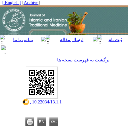
[ English ]
]
Archive
[
برگشت به فهرست نسخه ها
‎ 10.22034/13.1.1