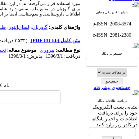
مورد استفاده قرار می‌گرفته ‌اند. در این م
برای گاوزبان در منابع طب سنتی دارد شا
شاپای الکترونیکی و چاپی
اطلاعات داروشناسی و سم‌شناسی آن‌ها بر ا
p-ISSN: 2008-8574
واژه‌های کلیدی:
گاوزبان
،
لسان‌الثور
،
طب 
e-ISSN: 2981-2380
متن کامل
[PDF 131 kb]
(۳۵۳۴ دریافت)
نوع مطالعه:
مروري
|
موضوع مقاله:
تخ
جستجو در پایگاه
دریافت: 1396/3/1 | پذیرش: 1396/3/1
نام ک
جستجوی پیشرفته
دریافت اطلاعات پایگاه
نشانی پست الکترونیک
خود را برای دریافت
اطلاعات و اخبار پایگاه،
در کادر زیر وارد کنید.