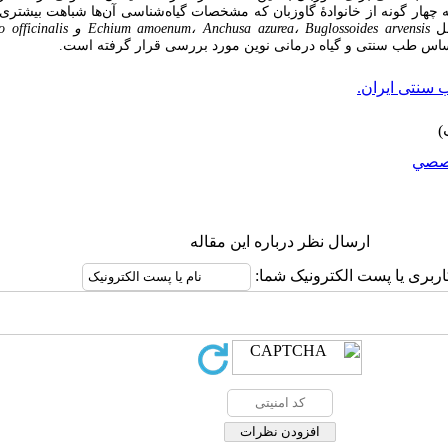
قاله چهار گونه از خانوادۀ گاوزبان که مشخصات گیاه‌شناسی آن‌ها شباهت بیشت
مل
chium amoenum، Anchusa azurea، Buglossoides arvensis و Borago officinalis
E
ساس طب سنتی و گیاه درمانی نوین مورد بررسی قرار گرفته است.
سنتی ایران.
صصي
ارسال نظر درباره این مقاله
اربری یا پست الکترونیک شما: