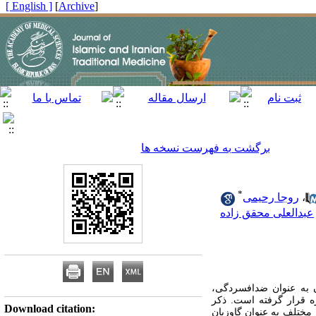
[ English ]
]
Archive
[
برگشت به فهرست نسخه ها
*
،
روجا رحیمی
عبدالعلی محقق زاده
 به‌ عنوان ضدافسردگی،
 قرار گرفته است. ذکر
Download citation:
ختلف به‌ عنوان گاوزبان