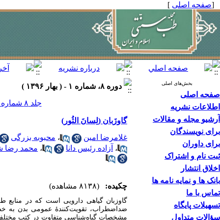
[
صفحه اصلی
]
بخش‌های اصلی
دوره ۸، شماره ۱ - ( بهار ۱۳۹۶ )
صفحه اصلی
جلد ۸ شماره ۱ صفحات ۱۴۵-۱۳۹
اطلاعات نشریه
آرشیو مجله و مقالات
گاوزَبان (لِسانَ الثُور)
برای نویسندگان
غلامرضا امین
،
محبوبه بزرگی
برای داوران
،
آزاده رئیس دانا
،
محمد رضا ش
ثبت نام و اشتراک
اخلاق انتشار
بانک ها و نمایه نامه ها
چکیده:
(۸۱۳۸ مشاهده)
تماس با ما
گاوزبان گیاهی دارویی است که در منابع ط
تسهیلات پایگاه
ضداضطراب، تقویت‌‌کنندۀ عمومی بدن به‌ 
سؤالات متداول
مشخصات گیاه‌شناسی متفاوت در کتب مختلف طب