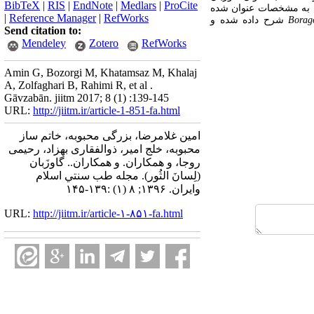
BibTeX
|
RIS
|
EndNote
|
Medlars
|
ProCite
ری به مشخصات عنوان‌ شده
|
Reference Manager
|
RefWorks
شرح داده شده و
Send citation to:
Mendeley
Zotero
RefWorks
Amin G, Bozorgi M, Khatamsaz M, Khalaj
A, Zolfaghari B, Rahimi R, et al .
Gāvzabān. jiitm 2017; 8 (1) :139-145
URL:
http://jiitm.ir/article-1-851-fa.html
امین غلامرضا، بزرگی محبوبه، خاتم ساز
محبوبه، خلج امیر، ذوالفقاری بهزاد، رحیمی
روجا، و همکاران. و همکاران.. گاوزَبان
(لِسانَ الثُور). مجله طب سنتي اسلام
وايران. ۱۳۹۶; ۸ (۱) :۱۳۹-۱۴۵
URL:
http://jiitm.ir/article-۱-۸۵۱-fa.html