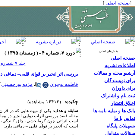
[
صفحه اصلی
]
بخش‌های اصلی
دوره ۷، شماره ۴ - ( زمستان ۱۳۹۵ )
صفحه اصلی
جلد ۷ شماره ۴ صفحات ۴۷۴-۴۶۹
اطلاعات نشریه
آرشیو مجله و مقالات
بررسی اثر انجیر بر قوای قلبی– دماغی 
برای نویسندگان
*
فاطمه نوجوان
،
مژده پورحسینی
برای داوران
ثبت نام و اشتراک
چکیده:
(۱۶۴۱۲ مشاهده)
اخلاق انتشار
بانک ها و نمایه نامه ها
سابقه و هدف:
یکی از میوه هایی که در قران
مقاله قصد بررسی اثرات دوایی انجیر در بیمار
تماس با ما
است اثراتی چون گرمابخشی، چاق کنندگی، لی
تسهیلات پایگاه
است که انجیر بر قوای قلبی – دماغی دارد.
سؤالات متداول