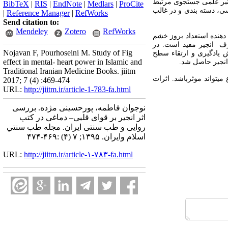
تبر علمی جستجوی مرتبط
BibTeX
|
RIS
|
EndNote
|
Medlars
|
ProCite
سی، دسته بندی و در غالب
|
Reference Manager
|
RefWorks
Send citation to:
Mendeley
Zotero
RefWorks
هنده استعداد بروز خشم
ف انجیر مفید است. در
Nojavan F, Pourhoseini M. Study of Fig
یش یادگیری و ارتقاء سطح
effect in mental- heart power in Islamic and
 انجیر حاصل شد.
Traditional Iranian Medicine Books. jiitm
یتواند موثرباشد. اثرات
2017; 7 (4) :469-474
URL:
http://jiitm.ir/article-1-783-fa.html
نوجوان فاطمه، پورحسینی مژده. بررسی
اثر انجیر بر قوای قلبی– دماغی در کتب
روایی و طب سنتی ایران. مجله طب سنتي
اسلام وايران. ۱۳۹۵; ۷ (۴) :۴۶۹-۴۷۴
URL:
http://jiitm.ir/article-۱-۷۸۳-fa.html