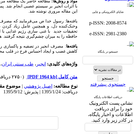
مواد و روش‌ها:
مطالعه حاضر یک مطالعه مرور
با اثرات انجیر بر سیستم عصبی انجام شد. پس 
این مقاله مروری نوشته شد.
شاپای الکترونیکی و چاپی
یافته‌ها: رسول خدا ص می‌فرمایند که مصرف
p-ISSN: 2008-8574
وخنک‌کننده دل، و همچنین عامل زیاد کر
تحقیقات جدید با غنی سازی رژیم غذایی با ان
e-ISSN: 2981-2380
حافظه را به میزان چشم‌گیری نتیجه گرفتند. 
یافته‌ها
: مصرف انجیر در تصفیه و پاکسازی رو
کاهش غضب و ایجاد احساس فرح در قلب محتم
جستجو در پایگاه
واژه‌های کلیدی:
انجیر
،
طب سنتی ایران
،
متن کامل
[PDF 1964 kb]
(۲۷۵۰ دریافت)
جستجوی پیشرفته
نوع مطالعه:
اصيل پژوهشي
|
موضوع مقا
دریافت: 1395/1/24 | پذیرش: 1395/9/12
دریافت اطلاعات پایگاه
نشانی پست الکترونیک
خود را برای دریافت
اطلاعات و اخبار پایگاه،
در کادر زیر وارد کنید.