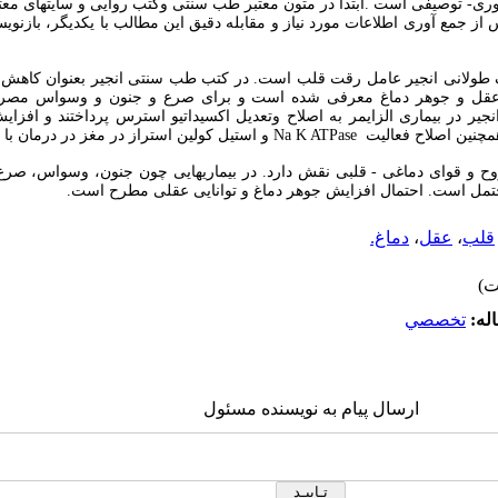
ی- توصیفی است .ابتدا در متون معتبر طب سنتی وکتب روایی و سایتهای مع
از جمع آوری اطلاعات مورد نیاز و مقابله دقیق این مطالب با یکدیگر، بازنوی
 طولانی انجیر عامل رقت قلب است. در کتب طب سنتی انجیر بعنوان کاهش د
دن عقل و جوهر دماغ معرفی شده است و برای صرع و جنون و وسواس مصر
جیر در بیماری الزایمر به اصلاح وتعدیل اکسیداتیو استرس پرداختند و افزا
همچنین اصلاح فعالیت
Na K ATPase
و استیل کولین استراز در مغز در درمان با
ح و قوای دماغی - قلبی نقش دارد. در بیماریهایی چون جنون، وسواس، صرع م
ل است. احتمال افزایش جوهر دماغ و توانایی عقلی مطرح است.
قلب
،
عقل
،
دماغ.
له:
تخصصي
ارسال پیام به نویسنده مسئول