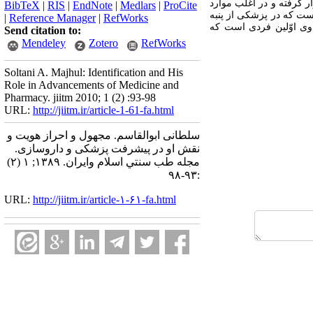
ر گرفته و در اغلب موارد
BibTeX
|
RIS
|
EndNote
|
Medlars
|
ProCite
 است که در پزشکی از پنبه
|
Reference Manager
|
RefWorks
 وی اوّلین فردی است که
Send citation to:
Mendeley
Zotero
RefWorks
Soltani A. Majhul: Identification and His
Role in Advancements of Medicine and
Pharmacy. jiitm 2010; 1 (2) :93-98
URL:
http://jiitm.ir/article-1-61-fa.html
سلطانی ابوالقاسم. مجهول و احراز هویت و
نقش او در پیشرفت پزشکی و داروسازی.
مجله طب سنتي اسلام وايران. ۱۳۸۹; ۱ (۲)
:۹۳-۹۸
URL:
http://jiitm.ir/article-۱-۶۱-fa.html