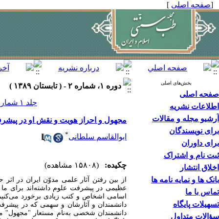
[
صفحه اصلی
]
بخش‌های اصلی
دوره ۱، شماره ۲ - ( تابستان ۱۳۸۹ )
صفحه اصلی
جلد ۱ شماره ۲ صفحات ۹۸-۹۳
اطلاعات نشریه
آرشیو مجله و مقالات
مجهول و احراز هویت و نقش او در پیش
برای نویسندگان
*
ابوالقاسم سلطانی
برای داوران
ثبت نام و اشتراک
چکیده:
(۱۵۸۰۸ مشاهده)
اخلاق انتشار
بانک ها و نمایه نامه ها
از بین‌‌ رفتن آثار علمی مدوّن ایران در اث
‌عظیمی در پیشرفت علوم داشته‌اند برای ما ن
تماس با ما
اسامی اشخاص و کتب زیادی برخورد می‌کنیم ک
تسهیلات پایگاه
سؤالات متداول