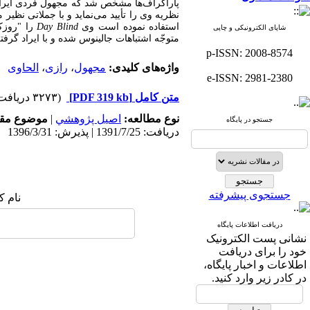
پاراگراف‌ها مشخص شد که مجهول فردی ایرانی 
نظریه وی را تأیید می‌نماید و با جملاتی نظیر
استفاده نموده است وی
Day Blind
را "روزک
شاپای الکترونیکی و چاپی
متوجّه اشتباهات جالینوس شده و با ایراد گرف
p-ISSN: 2008-8574
واژه‌های کلیدی:
مجهول
،
رازی
،
الحاوی
e-ISSN: 2981-2380
متن کامل
[PDF 319 kb]
(۳۲۷۳ دریافت)
نوع مطالعه:
اصيل پژوهشي
|
موضوع مقا
جستجو در پایگاه
دریافت: 1391/7/25 | پذیرش: 1396/3/31
جستجوی پیشرفته
نام ک
دریافت اطلاعات پایگاه
نشانی پست الکترونیک
خود را برای دریافت
اطلاعات و اخبار پایگاه،
در کادر زیر وارد کنید.