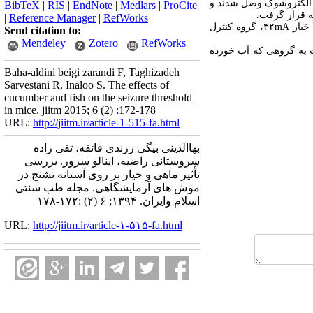
 از دادن غذا، موش‌ها به دستگاه الکتروشوک وصل شدند و
BibTeX
|
RIS
|
EndNote
|
Medlars
|
ProCite
 قرار گرفت.
|
Reference Manager
|
RefWorks
میانگین آستانه تشنج در موش‌هایی که خیار و ماهی خورده بودند نسبت به گروه کنترل کاهش یافت (ماهی ۲۱mA، خیار ۳۲mA، گروه کنترل
Send citation to:
Mendeley
Zotero
RefWorks
ت به گروهی که آب خورده
Baha-aldini beigi zarandi F, Taghizadeh
Sarvestani R, Inaloo S. The effects of
cucumber and fish on the seizure threshold
in mice. jiitm 2015; 6 (2) :172-178
URL:
http://jiitm.ir/article-1-515-fa.html
بهاالدینی بیگی زرندی فائقه، تقی زاده
سروستانی راضیه، اینالو سرور. بررسی
تأثیر ماهی و خیار بر روی آستانه تشنج در
موش های آزمایشگاهی. مجله طب سنتي
اسلام وايران. ۱۳۹۴; ۶ (۲) :۱۷۲-۱۷۸
URL:
http://jiitm.ir/article-۱-۵۱۵-fa.html