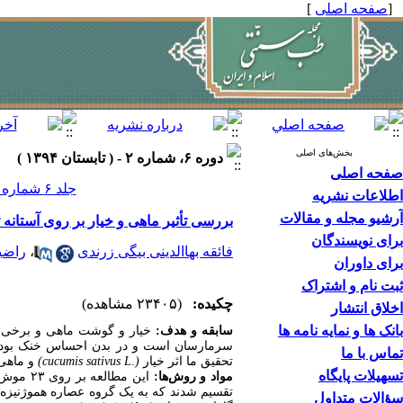
[
صفحه اصلی
]
بخش‌های اصلی
دوره ۶، شماره ۲ - ( تابستان ۱۳۹۴ )
صفحه اصلی
جلد ۶ شماره ۲ صفحات ۱۷۸-۱۷۲
اطلاعات نشریه
آرشیو مجله و مقالات
بررسی تأثیر ماهی و خیار بر روی آستان
برای نویسندگان
فائقه بهاالدینی بیگی زرندی
،
راضی
برای داوران
ثبت نام و اشتراک
چکیده:
(۲۳۴۰۵ مشاهده)
اخلاق انتشار
بانک ها و نمایه نامه ها
سابقه و هدف:
خیار و گوشت ماهی و برخی غذا
سرمارسان است و در بدن احساس خنک بودن را 
تماس با ما
تحقیق ما اثر خیار
(
.
cucumis sativus L)
و ماهی
تسهیلات پایگاه
مواد و روش‌ها:
تقسیم شدند که به یک گروه عصاره هموژنیزه 
سؤالات متداول