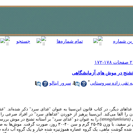
ه تشنج در موش های آزمایشگاهی
*
ه تقی زاده سروستانی
،
سرور اینالو
های دیگر، در کتاب قانون ابن‌سینا به عنوان "غذای سرد" ذکر شده‌اند. "
القا می‌کند. ابن‌سینا پرهیز از خوردن “غذاهای سرد” در افراد صرعی را 
(strongylureleiura)
را به عنوان دو "غذای سرد" بر آستانه تشنج در موش بررس
این مطالعه بر روی ۲۳ موش نر سفید، با وزن ۳۵-۲۵ گرم و سن ۴۰-۳۰ ر
شده گوشت ماهی، یک گروه عصاره هموژنیزه شده خیار و یک گروه آب داده ‌شد