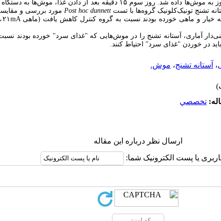
گاواژ به میزان (۱cc/mice/day) به مدت سه روز به موش‌ها داده‌ شد. روز سوم ۱۵ دقیقه بعد
تانه تشنج تونیک‌کلونیک گروه‌ها با تست
Post hoc dunnett
مورد بررسی و مقایسه
نی‌دار آماری، آستانه تشنج را در موش‌هایی که "غذای سرد" خورده بودند نسب
ید در خوردن "غذای سرد" احتیاط کنند.
،
آستانه تشنج
،
موش.
له:
تخصصي
ارسال نظر درباره این مقاله
اربری یا پست الکترونیک شما: