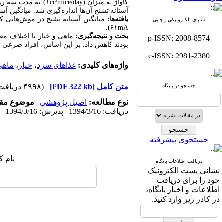
آستانه تشنج آن‌ها اندازه‌گیری شد. میانگین آس
یافته‌ها:
شاپای الکترونیکی و چاپی
۶۱mA).
بحث و نتیجه‌گیری:
ماهی و خیار با اختلاف مع
p-ISSN: 2008-8574
بودند کاهش داد. بر این اساس، افراد صرعی با
e-ISSN: 2981-2380
واژه‌های کلیدی:
غذاهای سرد
،
خیار
،
ماهی
متن کامل
[PDF 322 kb]
(۴۹۹۸ دریافت)
جستجو در پایگاه
نوع مطالعه:
اصيل پژوهشي
|
موضوع مقا
دریافت: 1394/3/16 | پذیرش: 1394/3/16
جستجوی پیشرفته
نام ک
دریافت اطلاعات پایگاه
نشانی پست الکترونیک
خود را برای دریافت
اطلاعات و اخبار پایگاه،
در کادر زیر وارد کنید.