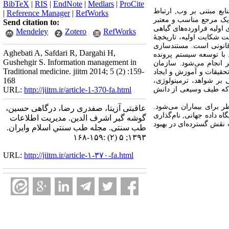
BibTeX
|
RIS
|
EndNote
|
Medlars
|
ProCite
ع مبتنی بر وب, ارتباط
|
Reference Manager
|
RefWorks
یک مرجع مناسب و معتبر
Send citation to:
اولیه فراورده‌های گیاهی
Mendeley
Zotero
RefWorks
ت شکایت اولیه، تاریخچۀ
قانونی است. مستندسازی
Aghebati A, Safdari R, Dargahi H,
 با توسعه سیستم پرونده
Gushehgir S. Information management in
تر انجام می‌شود. سازمان
Traditional medicine. jiitm 2014; 5 (2) :159-
تحقیقات و آموزش و ایجاد
168
 کتاب ICD- ۱۱ برای ایجاد طب سنتی مبتنی بر شواهد، ترمینولوژی،
ی تشخیص‌ها و مداخلات توسعه یافته است و به طور گسترده‌ای در پروژه طبقه‌بندی بین‌المللی طب سنتی (ICTM) که طیف وسیعی از دانش
http://jiitm.ir/article-1-370-fa.html
URL:
برای بیماران می‌شود.
عاقبتی آزیتا، صفدری رضا، درگاهی حسین،
ه داده جهانی, نام‌گذاری
گوشه گیر اشرف الدین. مدیریت اطلاعات
 نقش گسترده‌ای در بهبود
طب سنتی. مجله طب سنتي اسلام وايران.
۱۳۹۳; ۵ (۲) :۱۵۹-۱۶۸
URL:
http://jiitm.ir/article-۱-۳۷۰-fa.html