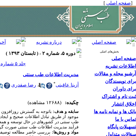
[
صفحه اصلی
]
بخش‌های اصلی
دوره ۵، شماره ۲ - ( تابستان ۱۳۹۳ )
صفحه اصلی
جلد ۵ شماره ۲ صفحات ۱۶۸-۱۵۹
اطلاعات نشریه
آرشیو مجله و مقالات
مدیریت اطلاعات طب سنتی
برای نویسندگان
*
آزیتا عاقبتی
،
رضا صفدری
برای داوران
ثبت نام و اشتراک
چکیده:
(۱۲۶۸۸ مشاهده)
اخلاق انتشار
بانک ها و نمایه نامه ها
سابقه و هدف:
باتوجه به گسترش روزافزون
موجود از طریق تبادل اطلاعات صحیح و ایجاد
تماس با ما
طب سنتی در کشورهای در حال توسعه و همچن
تسهیلات پایگاه
فرآیند مدیریت اطلاعات طب سنتی صورت گر
مواد و روش‌ها:
بررسی حاضر مطالعه توصیفی 
سؤالات متداول