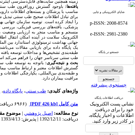
زمینه همچنین سایت‌های قابل‌دسترسی اینترن
یافته‌ها:
باوجود گسترش روزافزون طب سنتی ا
مناسب با پزشکان و بسته‌های اطلاعات دارو
شاپای الکترونیکی و چاپی
برای تبادل اطلاعات صحیح طب سنتی تبدیل شده 
را ایجاد کرده است. توصیه سازمان جهانی به
p-ISSN: 2008-8574
پزشکی، یافته‌های بررسی فیزیکی، بررسی 
منسجم و مناسب منجر به ارزیابی وضعیت بیم
e-ISSN: 2981-2380
الکترونیک سلامت در آینده امکان انتقال اطل
جهانی بهداشت ترمینولوژی استاندارد بین الم
جستجو در پایگاه
طب سنتی سرتاسر جهان را فراهم می‌کند است
بحث و نتیجه‌گیری:
باتوجه به توسعه طب سنت
گسترش اطلاعات معتبر و ارتباط مناسب بیماران
و طبقه‌بندی بین‌المللی، یکپارچگی اطلاعات و
مراقبت بیماران دارد.
جستجوی پیشرفته
واژه‌های کلیدی:
طب سنتی
،
پایگاه داده
،
ا
دریافت اطلاعات پایگاه
نشانی پست الکترونیک
متن کامل
[PDF 426 kb]
(۶۹۶۶ دریافت)
خود را برای دریافت
نوع مطالعه:
اصيل پژوهشي
|
موضوع مقا
اطلاعات و اخبار پایگاه،
دریافت: 1392/12/11 | پذیرش: 1393/4/13
در کادر زیر وارد کنید.