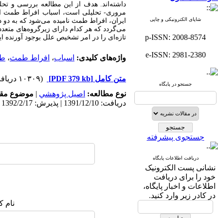
داشته‌‏اند. هدف از این مطالعه بررسی و تح
مروری- تحلیلی است، اسباب افراط طمث از
شاپای الکترونیکی و چاپی
ایران، افراط طمث نامیده می‏‌شود که به د
می‌‏گردد که هر کدام دارای زیرگروه‌های متعد
p-ISSN: 2008-8574
تازه‌ای را در امر تشخیص علل بوجود آورنده ا
e-ISSN: 2981-2380
واژه‌های کلیدی:
اسباب
،
افراط طمث
،
طب
متن کامل
[PDF 379 kb]
(۱۰۳۰۹ دریافت)
جستجو در پایگاه
نوع مطالعه:
اصيل پژوهشي
|
موضوع مقا
دریافت: 1391/12/10 | پذیرش: 1392/2/17
جستجوی پیشرفته
دریافت اطلاعات پایگاه
نشانی پست الکترونیک
خود را برای دریافت
اطلاعات و اخبار پایگاه،
در کادر زیر وارد کنید.
نام ک