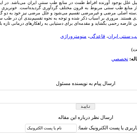
لیل علل بوجود آورنده افراط طمث در منابع طب سنتی ایران می‌‏باشد. در 
 منابع طب سنتی مربوط به قرون مختلف گردآوری گردیده‌‏است. خونریزی 
و دسته اصلی مرضی و غیر‏مرضی تقسیم می‌‏شود و علل مرضی نیز خود به دو 
دی هستند. مروری بر اسباب ذکر شده و توجه به نحوه تقسیم‌بندی آن در طب سنتی
ین عارضه رحمی بگشاید و مقدمه‌‏ای برای دستیابی به راهکارهای درمانی تازه با
 سنتی ایران
،
قاعدگی
،
منومتروراژی
له:
تخصصي
ارسال پیام به نویسنده مسئول
ارسال نظر درباره این مقاله
اربری یا پست الکترونیک شما: