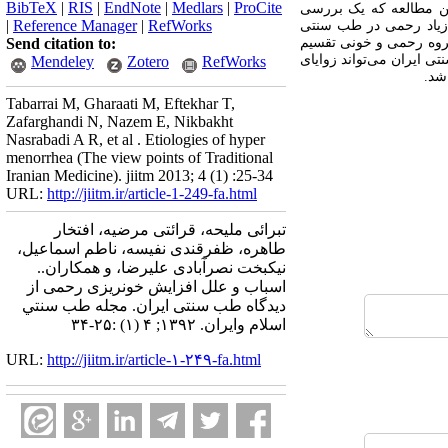
BibTeX
|
RIS
|
EndNote
|
Medlars
|
ProCite
این مطالعه که یک بررسی
|
Reference Manager
|
RefWorks
زیاد رحمی در طب سنتی
گروه رحمی و خونی تقسیم
Send citation to:
 ایران می‌‏تواند زوایای
Mendeley
Zotero
RefWorks
شد.
Tabarrai M, Gharaati M, Eftekhar T,
Zafarghandi N, Nazem E, Nikbakht
Nasrabadi A R, et al . Etiologies of hyper
menorrhea (The view points of Traditional
Iranian Medicine). jiitm 2013; 4 (1) :25-34
URL:
http://jiitm.ir/article-1-249-fa.html
تبرائی ملیحه، قرائتی مرضیه، افتخار
طاهره، ظفرقندی نفیسه، ناطم اسماعیل،
نیکبخت نصرآبادی علیرضا، و همکاران..
اسباب و علل افزایش خونریزی رحمی از
دیدگاه طب سنتی ایران. مجله طب سنتي
اسلام وايران. ۱۳۹۲; ۴ (۱) :۲۵-۳۴
URL:
http://jiitm.ir/article-۱-۲۴۹-fa.html