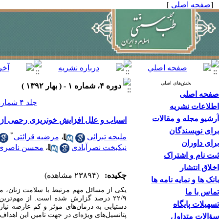
[
صفحه اصلی
]
بخش‌های اصلی
دوره ۴، شماره ۱ - ( بهار ۱۳۹۲ )
صفحه اصلی
جلد ۴ شماره ۱ صفحات ۳۴-۲۵
اطلاعات نشریه
آرشیو مجله و مقالات
اسباب و علل افزایش خونریزی رحمی از 
برای نویسندگان
*
ملیحه تبرائی
،
مرضیه قرائتی
برای داوران
نیکبخت نصرآبادی
،
محسن ناصری
ثبت نام و اشتراک
اخلاق انتشار
چکیده:
(۲۳۸۹۴ مشاهده)
بانک ها و نمایه نامه ها
تماس با ما
۲۲/۹ درصد گزارش شده است. از مهم‌تری
تسهیلات پایگاه
دستیابی به درمان‌های موثر و کم ‏عارضه نیاز
پتانسیل‌های ویژه‏‌ای در جهت تامین این اهد
سؤالات متداول