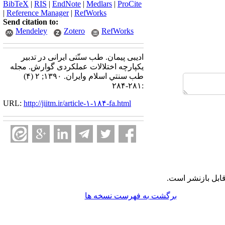
BibTeX
|
RIS
|
EndNote
|
Medlars
|
ProCite
|
Reference Manager
|
RefWorks
Send citation to:
Mendeley
Zotero
RefWorks
ادیبی پیمان. طب سنّتی ایرانی در تدبیر
یکپارچه اختلالات عملکردی گوارش. مجله
طب سنتي اسلام وايران. ۱۳۹۰; ۲ (۴)
:۲۸۱-۲۸۴
URL:
http://jiitm.ir/article-۱-۱۸۴-fa.html
ابل بازنشر است.
برگشت به فهرست نسخه ها