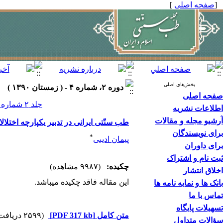
[
صفحه اصلی
]
بخش‌های اصلی
دوره ۲، شماره ۴ - ( زمستان ۱۳۹۰ )
صفحه اصلی
جلد ۲ شماره ۴ صفحات ۲۸۴-۲۸۱
اطلاعات نشریه
آرشیو مجله و مقالات
طب سنّتی ایرانی در تدبیر یکپارچه اختل
برای نویسندگان
*
پیمان ادیبی
برای داوران
ثبت نام و اشتراک
چکیده:
(۹۹۸۷ مشاهده)
اخلاق انتشار
این مقاله فاقد چکیده می​باشد.
بانک ها و نمایه نامه ها
تماس با ما
تسهیلات پایگاه
متن کامل
[PDF 317 kb]
(۲۵۹۹ دریافت)
سؤالات متداول