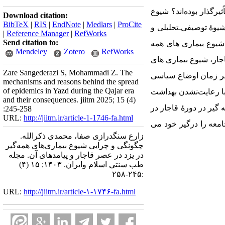
یرگذار بوده‌اند؟ شیوع
Download citation:
BibTeX
|
RIS
|
EndNote
|
Medlars
|
ProCite
یوۀ توصیفی‌ـ‌تحلیلی و
|
Reference Manager
|
RefWorks
Send citation to:
 شیوع بیماری‏ های همه
Mendeley
Zotero
RefWorks
اجار، شیوع بیماری‏ های
Zare Sangederazi S, Mohammadi Z. The
هر زمان اوضاع سیاسی
mechanisms and reasons behind the spread
of epidemics in Yazd during the Qajar era
با رعایت‌نشدن بهداشت
and their consequences. jiitm 2025; 15 (4)
 گیر در دورۀ قاجار در
:245-258
URL:
http://jiitm.ir/article-1-1746-fa.html
معه را درگیر خود ‏می‏
زارع سنگدرازی صفا، محمدی ذکرالله.
چگونگی و چرایی شیوع بیماری‌های همه‌گیر
در یزد در عصر قاجار و پیامدهای آن. مجله
طب سنتي اسلام وايران. ۱۴۰۳; ۱۵ (۴)
:۲۴۵-۲۵۸
URL:
http://jiitm.ir/article-۱-۱۷۴۶-fa.html