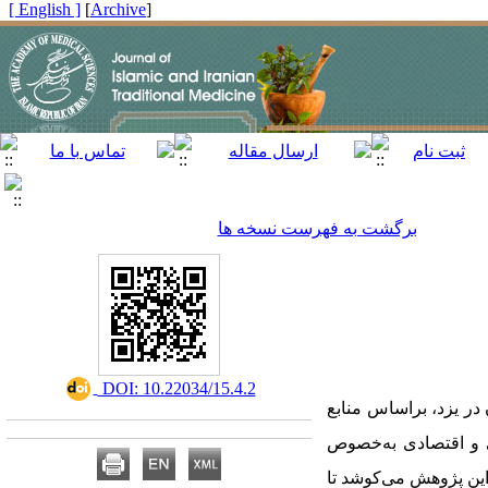
[ English ]
]
Archive
[
برگشت به فهرست نسخه ها
‎ DOI: 10.22034/15.4.2
 در یزد، براساس منابع
ی و اقتصادی به‌خصوص
این پژوهش می‌کوشد تا