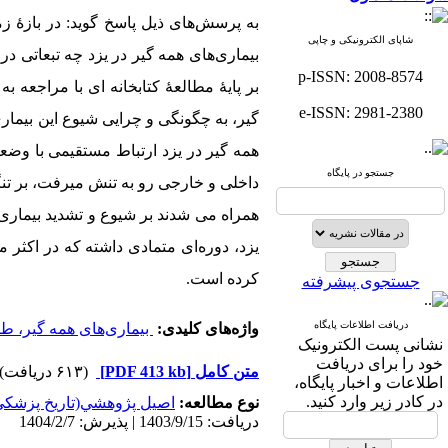
به پرسش‌های ذیل پاسخ گوید: در بازۀ زم
شاپای الکترونیکی و چاپی
بیماری‌های همه‏ گیر در یزد چه تبعاتی 
p-ISSN: 2008-8574
بر پایۀ مطالعۀ کتابخانه‏ ای با مراجعه
e-ISSN: 2981-2380
‏گیر، به چگونگی و چرایی شیوع این بیماری‏
همه‏ گیر در یزد ارتباط مستقیمی با و
جستجو در پایگاه
داخلی و خارجی رو به تنش می‏رفت، بر تن
همراه می ‏شدند بر شیوع و تشدید بیماری‌ه
یزد، دوره‌ای متمادی داشته که در اکثر م
کرده است.
جستجوی پیشرفته
دریافت اطلاعات پایگاه
واژه‌های کلیدی:
بیماری‌های همه‌ گیر، ط
نشانی پست الکترونیک
خود را برای دریافت
متن کامل
[PDF 413 kb]
(۶۱۳ دریافت)
اطلاعات و اخبار پایگاه،
در کادر زیر وارد کنید.
نوع مطالعه:
اصيل پژوهشي(تاريخ پزشكي
دریافت: 1403/9/15 | پذیرش: 1404/2/7