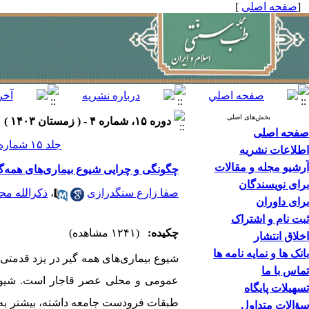
[
صفحه اصلی
]
بخش‌های اصلی
دوره ۱۵، شماره ۴ - ( زمستان ۱۴۰۳ )
صفحه اصلی
جلد ۱۵ شماره ۴ صفحات ۲۵۸-۲۴۵
اطلاعات نشریه
آرشیو مجله و مقالات
چگونگی و چرایی شیوع بیماری‌های همه‌گی
برای نویسندگان
صفا زارع سنگدرازی
،
ذکرالله م
برای داوران
ثبت نام و اشتراک
چکیده:
(۱۲۴۱ مشاهده)
اخلاق انتشار
بانک ها و نمایه نامه ها
شیوع بیماری‌های همه‏ گیر در یزد قدمتی 
تماس با ما
عمومی و محلی عصر قاجار است. شیوع ب
تسهیلات پایگاه
طبقات فرودست جامعه داشته، بیشتر به‌د
سؤالات متداول