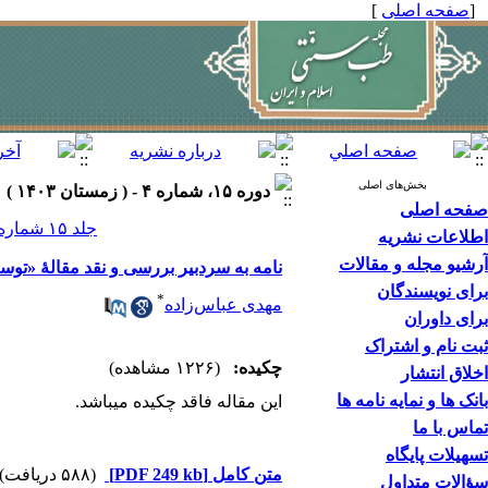
[
صفحه اصلی
]
بخش‌های اصلی
دوره ۱۵، شماره ۴ - ( زمستان ۱۴۰۳ )
صفحه اصلی
جلد ۱۵ شماره ۴ صفحات ۲۹۸-۲۹۵
اطلاعات نشریه
آرشیو مجله و مقالات
نامه به سردبیر بررسی و نقد مقالۀ «توسع
برای نویسندگان
*
مهدی عباس‌زاده
برای داوران
ثبت نام و اشتراک
چکیده:
(۱۲۲۶ مشاهده)
اخلاق انتشار
بانک ها و نمایه نامه ها
این مقاله فاقد چکیده می​باشد.
تماس با ما
تسهیلات پایگاه
متن کامل
[PDF 249 kb]
(۵۸۸ دریافت)
سؤالات متداول