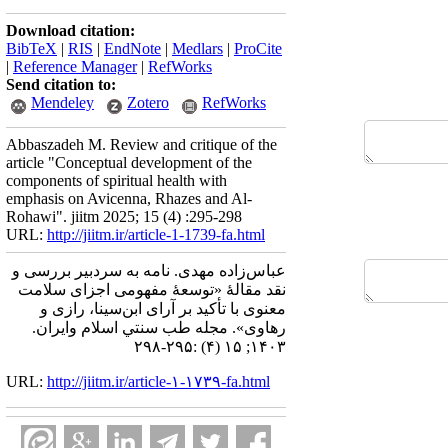
Download citation:
BibTeX
|
RIS
|
EndNote
|
Medlars
|
ProCite
|
Reference Manager
|
RefWorks
Send citation to:
Mendeley
Zotero
RefWorks
Abbaszadeh M. Review and critique of the
article "Conceptual development of the
components of spiritual health with
emphasis on Avicenna, Rhazes and Al-
Rohawi". jiitm 2025; 15 (4) :295-298
URL:
http://jiitm.ir/article-1-1739-fa.html
عباس‌زاده مهدی. نامه به سردبیر بررسی و
نقد مقالۀ «توسعۀ مفهومی اجزای سلامت
معنوی با تأکید بر آرای ابن‌سینا، رازی و
رهاوی». مجله طب سنتي اسلام وايران.
۱۴۰۳; ۱۵ (۴) :۲۹۵-۲۹۸
URL:
http://jiitm.ir/article-۱-۱۷۳۹-fa.html