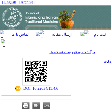
[ English ]
]
Archive
[
برگشت به فهرست نسخه ها
وی»
‎ DOI: 10.22034/15.4.6