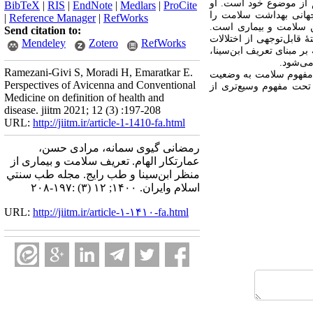
م از موضوع خود است. او
BibTeX
|
RIS
|
EndNote
|
Medlars
|
ProCite
هانی بهداشت سلامت را
|
Reference Manager
|
RefWorks
ن سلامت و بیماری است.
Send citation to:
قابل‌توجهی از اختلالات
Mendeley
Zotero
RefWorks
ر مبنای تعریف ابن‏‌سینا،
ی‏‌شود.
Ramezani-Givi S, Moradi H, Emaratkar E.
 مفهوم سلامت به وضعیت
Perspectives of Avicenna and Conventional
حت مفهوم وسیع‏‌تری از
Medicine on definition of health and
disease. jiitm 2021; 12 (3) :197-208
URL:
http://jiitm.ir/article-1-1410-fa.html
رمضانی گیوی سمانه، مرادی حسن،
عمارتکار الهام. تعریف سلامت و بیماری از
منظر ابن‌سینا و طب رایج. مجله طب سنتي
اسلام وايران. ۱۴۰۰; ۱۲ (۳) :۱۹۷-۲۰۸
URL:
http://jiitm.ir/article-۱-۱۴۱۰-fa.html