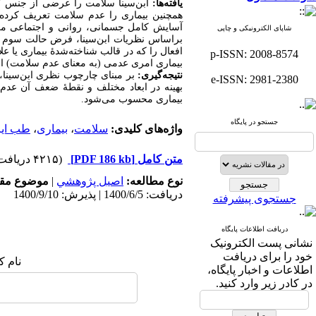
یافته‌ها:
ابن‌‏سینا سلامت را عرضی از جنس کی
همچنین بیماری را عدم سلامت تعریف کرده
آسایش کامل جسمانی، روانی و اجتماعی می‏
شاپای الکترونیکی و چاپی
براساس نظریات ابن‏‌سینا، فرض حالت سوم به
افعال را که در قالب شناخته‌شدۀ بیماری یا علا
p-ISSN: 2008-8574
بیماری امری عدمی (به معنای عدم سلامت) ا
نتیجه‌گیری:
بر مبنای چارچوب نظری ابن‏‌سین
e-ISSN: 2981-2380
بهینه در ابعاد مختلف و نقطۀ ضعف آن عدم
بیماری محسوب می‌‏شود.
جستجو در پایگاه
واژه‌های کلیدی:
سلامت
،
بیماری
،
طب ایر
متن کامل
[PDF 186 kb]
(۴۲۱۵ دریافت)
نوع مطالعه:
اصيل پژوهشي
|
موضوع مقا
دریافت: 1400/6/5 | پذیرش: 1400/9/10
جستجوی پیشرفته
دریافت اطلاعات پایگاه
نشانی پست الکترونیک
خود را برای دریافت
نام ک
اطلاعات و اخبار پایگاه،
در کادر زیر وارد کنید.