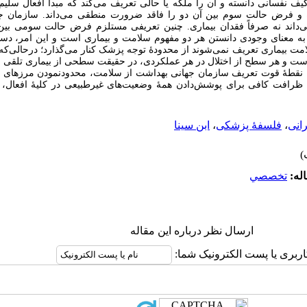
ف نفسانی دانسته و آن را ملکه یا حالی تعریف می‏‌کند که مبدأ افعال سلی
 و فرض حالت سوم بین آن دو را فاقد ضرورت منطقی می‌داند. سازمان ج
‌داند نه صرفاً فقدان بیماری. چنین تعریفی مستلزم فرض حالت سومی بی
 معنای وجودی دانستن هر دو مفهوم سلامت و بیماری است و این امر، دستۀ 
مت بیماری تعریف نمی‏‌شوند از محدودۀ توجه پزشک کنار می‏‌گذارد؛ درحالی‏‌که ب
ست و هر سطح از اختلال در هر عملکردی، در حقیقت سطحی از بیماری تلقی م
ا، نقطۀ قوت تعریف سازمان جهانی بهداشت از سلامت، محدودنمودن مرزهای
 ظرافت کافی برای پوشش‌دادن همۀ وضعیت‌های غیرطبیعی در کلیۀ افعال، ت
انی
،
فلسفۀ پزشکی
،
ابن‌ سینا
له:
تخصصي
ارسال نظر درباره این مقاله
اربری یا پست الکترونیک شما: