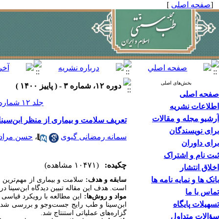
[
صفحه اصلی
]
بخش‌های اصلی
دوره ۱۲، شماره ۳ - ( پاييز ۱۴۰۰ )
صفحه اصلی
جلد ۱۲ شماره ۳ صفحات ۲۰۸-۱۹۷
اطلاعات نشریه
آرشیو مجله و مقالات
تعریف سلامت و بیماری از منظر ابن‌سینا
برای نویسندگان
سمانه رمضانی گیوی
،
حسن مراد
برای داوران
ثبت نام و اشتراک
چکیده:
(۱۰۴۷۱ مشاهده)
اخلاق انتشار
بانک ها و نمایه نامه ها
سابقه و هدف:
سلامت و بیماری از مهم‌‏ترین 
است. هدف این مقاله تبیین دیدگاه ابن‏‌سینا 
تماس با ما
مواد و روش‌ها:
این مطالعه با رویکرد قیاسی در
تسهیلات پایگاه
ابن‏‌سینا و طب رایج جست‌وجو و بررسی شد سپ
گزاره‏‌های عملیاتی استنتاج شد.
سؤالات متداول