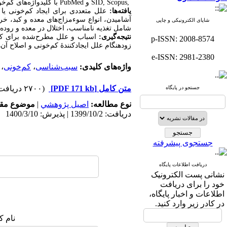
Scopus,
SID,
و
PubMed
با کلیدواژه‌های کم‌خ
یافته‌ها:
علل متعددی برای ایجاد کم‌خونی یا
آشامیدن، انواع سوء‌مزاج‌های معده و کبد، 
شاپای الکترونیکی و چاپی
شامل تغذیه‏ نامناسب، اختلال در معده و روده‌
نتیجه‌گیری:
اسباب و علل مطرح‌شده برای کم‌
p-ISSN: 2008-8574
زودهنگام علل ایجادکنندۀ کم‏‌خونی و اصلاح آن‌
e-ISSN: 2981-2380
واژه‌های کلیدی:
سبب‌شناسی
،
کم‌خونی
،
متن کامل
[PDF 171 kb]
(۲۷۰۰ دریافت)
جستجو در پایگاه
نوع مطالعه:
اصيل پژوهشي
|
موضوع مقا
دریافت: 1399/10/2 | پذیرش: 1400/3/10
جستجوی پیشرفته
دریافت اطلاعات پایگاه
نشانی پست الکترونیک
خود را برای دریافت
اطلاعات و اخبار پایگاه،
در کادر زیر وارد کنید.
نام ک