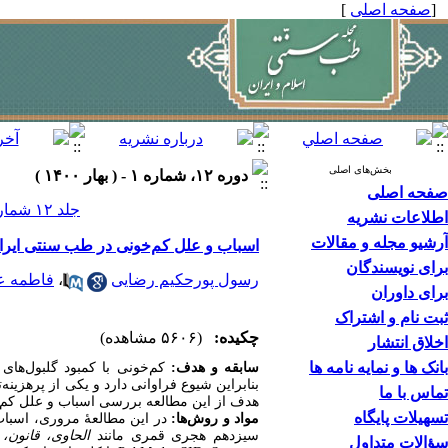
[
صفحه اصلی
]
بخش‌های اصلی
دوره ۱۲، شماره ۱ - ( بهار ۱۴۰۰ )
صفحه اصلی
جلد ۱۲ شماره ۱ صفحات ۳۸-۲۷
اطلاعات نشریه
آرشیو مجله و مقالات
اسباب و علل کم‌خونی‌ در طب سنتی ایران
برای نویسندگان
رسول پورحکیم رضایی
،
فاطمه ع
برای داوران
ثبت نام و اشتراک
چکیده:
(۵۶۰۶ مشاهده)
اخلاق انتشار
بانک ها و نمایه نامه ها
سابقه و هدف:
کم‏‌خونی با کمبود گلبول‌ه
بنابراین شیوع فراوانی دارد
و یکی از پرهزینه‏‌
تماس با ما
هدف از این مطالعه بررسی اسباب و علل کم‌
تسهیلات پایگاه
مواد و روش‌ها:
در این مطالعۀ مروری، اسباب و
سیزدهم هجری قمری مانند
الحاوی، قانون،
سؤالات متداول