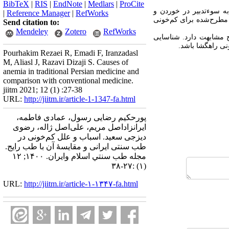
BibTeX
|
RIS
|
EndNote
|
Medlars
|
ProCite
 سوء‌تدبیر در خوردن و
|
Reference Manager
|
RefWorks
 مطرح‌شده برای کم‌خونی
Send citation to:
Mendeley
Zotero
RefWorks
 مشابهت دارد. شناسایی
ونی راهگشا باشد.
Pourhakim Rezaei R, Emadi F, Iranzadasl
M, Aliasl J, Razavi Dizaji S. Causes of
anemia in traditional Persian medicine and
comparison with conventional medicine.
jiitm 2021; 12 (1) :27-38
URL:
http://jiitm.ir/article-1-1347-fa.html
پورحکیم رضایی رسول، عمادی فاطمه،
ایرانزاداصل مریم، علی‌اصل ژاله، رضوی
دیزجی سعید. اسباب و علل کم‌خونی‌ در
طب سنتی ایرانی و مقایسۀ آن با طب رایج.
مجله طب سنتي اسلام وايران. ۱۴۰۰; ۱۲
(۱) :۲۷-۳۸
URL:
http://jiitm.ir/article-۱-۱۳۴۷-fa.html