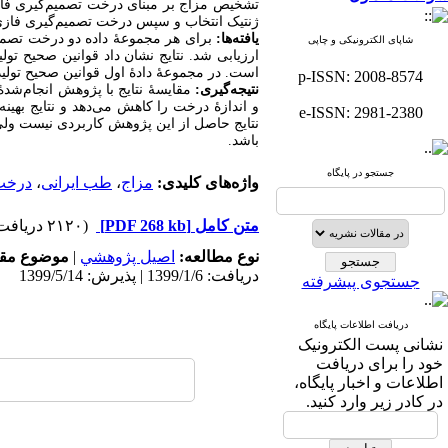
تشخیص مزاج بر مبنای
درخت تصمیم‌گیری فازی
ژنتیک انتخاب و سپس درخت تصمیم‌گیری فازی
یافته‌ها:
برای هر مجموعۀ داده دو درخت تصم
شاپای الکترونیکی و چاپی
است. در مجموعۀ دادۀ اول قوانین صحیح تولید شده 
p-ISSN: 2008-8574
نتیجه‌گیری:
مقایسۀ نتایج با پژوهش انجام‌شدۀ 
و اندازۀ درخت را کاهش می‌دهد و نتایج بهی
e-ISSN: 2981-2380
نتایج حاصل از این پژوهش کاربردی نیست ولی
باشد.
جستجو در پایگاه
واژه‌های کلیدی:
مزاج
،
طب ایرانی
،
درخت
متن کامل
[PDF 268 kb]
(۲۱۲۰ دریافت)
نوع مطالعه:
اصيل پژوهشي
|
موضوع مقا
دریافت: 1399/1/6 | پذیرش: 1399/5/14
جستجوی پیشرفته
دریافت اطلاعات پایگاه
نشانی پست الکترونیک
خود را برای دریافت
اطلاعات و اخبار پایگاه،
در کادر زیر وارد کنید.