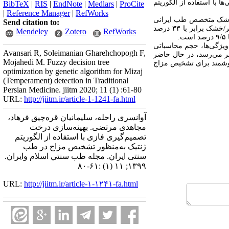
ها با استفاده از الگوریتم
BibTeX
|
RIS
|
EndNote
|
Medlars
|
ProCite
|
Reference Manager
|
RefWorks
پزشک متخصص طب ایرانی
Send citation to:
ارزیابی شد. نتایج نشان داد قوانین صحیح تولید شده در مجموعۀ داده دوم برای مزاج گرم/سرد برابر با ۴۴ درصد و مزاج تر/خشک برابر با ۳۳ درصد
Mendeley
Zotero
RefWorks
.
 ویژگی‌ها، حجم محاسباتی
Avansari R, Soleimanian Gharehchopogh F,
ظر می‌رسد، در حال حاضر
Mojahedi M. Fuzzy decision tree
هوشمند برای تشخیص مزاج
optimization by genetic algorithm for Mizaj
(Temperament) detection in Traditional
Persian Medicine. jiitm 2020; 11 (1) :61-80
URL:
http://jiitm.ir/article-1-1241-fa.html
آوانسری راحله، سلیمانیان قره‌چپق فرهاد،
مجاهدی مرتضی. بهینه‌سازی درخت
تصمیم‌گیری فازی با استفاده از الگوریتم
ژنتیک به‌منظور تشخیص مزاج در طب
سنتی ایران. مجله طب سنتي اسلام وايران.
۱۳۹۹; ۱۱ (۱) :۶۱-۸۰
URL:
http://jiitm.ir/article-۱-۱۲۴۱-fa.html