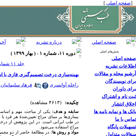
[
صفحه اصلی
]
بخش‌های اصلی
دوره ۱۱، شماره ۱ - ( بهار ۱۳۹۹ )
صفحه اصلی
جلد ۱۱ شماره ۱ صفحات ۸۰-۶۱
اطلاعات نشریه
آرشیو مجله و مقالات
بهینه‌سازی درخت تصمیم‌گیری فازی با اس
برای نویسندگان
راحله آوانسری
،
فرهاد سلیمانیان 
برای داوران
ثبت نام و اشتراک
چکیده:
(۴۶۱۳ مشاهده)
اخلاق انتشار
بانک ها و نمایه نامه ها
سابقه و هدف:
یکی از مباحث مهم و اساس
بیماری‌ها بر مبنای مزاج تعیین‌شدۀ هر فرد 
تماس با ما
در طب ایرانی است. در این پژوهش از درخت ت
تسهیلات پایگاه
مزاج استفاده می‌شود.
مواد و روش‏ ها:
سؤالات متداول