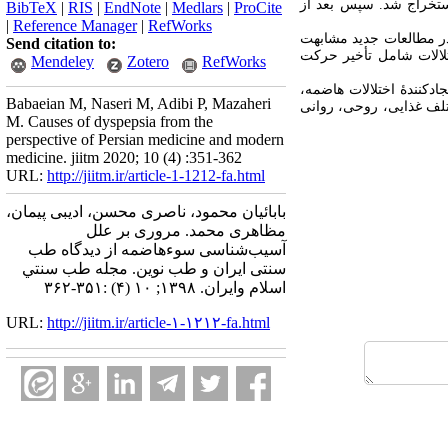
استخراج شد. سپس بعد از
BibTeX
|
RIS
|
EndNote
|
Medlars
|
ProCite
|
Reference Manager
|
RefWorks
در مطالعات جدید مشابهت
Send citation to:
الات شامل تأخیر حرکت
Mendeley
Zotero
RefWorks
دکنندۀ اختلالات هاضمه،
Babaeian M, Naseri M, Adibi P, Mazaheri
تلف غذایی، روحی، روانی
M. Causes of dyspepsia from the
perspective of Persian medicine and modern
medicine. jiitm 2020; 10 (4) :351-362
URL:
http://jiitm.ir/article-1-1212-fa.html
بابائیان محمود، ناصری محسن، ادیبی پیمان،
مظاهری محمد. مروری بر علل
آسیب‌شناسی سوء‌هاضمه از دیدگاه طب
سنتی ایران و طب نوین. مجله طب سنتي
اسلام وايران. ۱۳۹۸; ۱۰ (۴) :۳۵۱-۳۶۲
URL:
http://jiitm.ir/article-۱-۱۲۱۲-fa.html