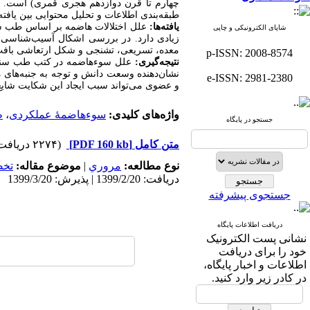
چهارم تا قرن دوازدهم هجری قمری) است. در
طبقه‌بندی اطلاعات و تحلیل محتوایی بین یاف
یافته‌ها:
علل اختلالات هاضمه بر اساس طب سن
شاپای الکترونیکی و چاپی
زیادی دارد. در بررسی اشکال آسیب‌شناسی
معده، تسریعی، تشنجی و شکل ارتعاشی باف
p-ISSN: 2008-8574
نتیجه‌گیری:
علل سوء‌هاضمه در کتب طب سنتی 
نشان‌دهنده وسعت دانش و توجه به جنبه‌های 
e-ISSN: 2981-2380
و عضوی می‌تواند سبب ایجاد این شکایت شایع
واژه‌های کلیدی:
سوء‌هاضمۀ عملکردی
،
ط
جستجو در پایگاه
متن کامل
[PDF 160 kb]
(۲۲۷۴ دریافت)
نوع مطالعه:
مروري
|
موضوع مقاله:
تخ
دریافت: 1399/2/20 | پذیرش: 1399/3/20
جستجوی پیشرفته
دریافت اطلاعات پایگاه
نشانی پست الکترونیک
خود را برای دریافت
اطلاعات و اخبار پایگاه،
در کادر زیر وارد کنید.