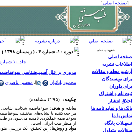
[
صفحه اصلی
]
بخش‌های اصلی
دوره ۱۰، شماره ۴ - ( زمستان ۱۳۹۸ )
صفحه اصلی
جلد ۱۰ شماره ۴ صفحات ۳۶۲-۳۵۱
اطلاعات نشریه
آرشیو مجله و مقالات
مروری بر علل آسیب‌شناسی سوء‌هاضمه 
برای نویسندگان
محمود بابائیان
،
محسن ناصری
برای داوران
ثبت نام و اشتراک
چکیده:
(۴۲۹۵ مشاهده)
اخلاق انتشار
بانک ها و نمایه نامه ها
سابقه و هدف:
سوءهاضمه شکایت شایعی است 
مراجعه‌کننده با نشانه‌های مختلف سوء‌هاضمه، 
تماس با ما
سوءهاضمه عملکردی نامیده می‌شود. در طب ای
تسهیلات پایگاه
از منظر طب ایرانی است.
مواد و روش‌‏ها:
این تحقیق، یک بررسی متون
سؤالات متداول