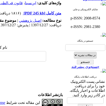
واژه‌های کلیدی:
ابن‌سینا
،
قانون فی‌الطب
شاپای الکترونیکی و چاپی
متن کامل
[PDF 245 kb]
(۱۸۱۶ دریافت)
p-ISSN: 2008-8574
نوع مطالعه:
اصيل پژوهشي
|
موضوع مقا
دریافت: 1397/12/27 | پذیرش: 1397/12/27
e-ISSN: 2981-2380
جستجو در پایگاه
نام ک
جستجوی پیشرفته
دریافت اطلاعات پایگاه
نشانی پست الکترونیک
خود را برای دریافت
اطلاعات و اخبار پایگاه،
بازنشر اطلاعات
در کادر زیر وارد کنید.
این مقاله تحت شرایط
ense