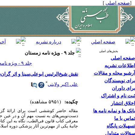
[
صفحه اصلی
]
بخش‌های اصلی
جلد ۹ - ويژه نامه زمستان
صفحه اصلی
جلد ۹ - ويژه نامه زمستان صفحات ۱۶-۹
اطلاعات نشریه
آرشیو مجله و مقالات
نقش شیخ‌الرئیس ابوعلی‌سینا و اثر گران‌
برای نویسندگان
*
علی اکبر ولایتی
برای داوران
ثبت نام و اشتراک
چکیده:
(۵۹۵۱ مشاهده)
اخلاق انتشار
بانک ها و نمایه نامه ها
مقاله حاضر کوششی است برای ارائۀ گزار
دست‌نویس‌های به نسبت مهم آن و در عین حا
تماس با ما
معرفی کتاب قانون فی‌الطب، نگاه به این کت
تسهیلات پایگاه
جانبۀ یکی از مهم‌ترین آثار پزشکی دوره اسل
سؤالات متداول