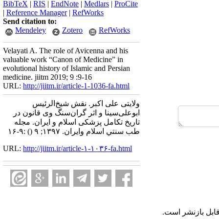
BibTeX
|
RIS
|
EndNote
|
Medlars
|
ProCite
|
Reference Manager
|
RefWorks
Send citation to:
Mendeley
Zotero
RefWorks
Velayati A. The role of Avicenna and his
valuable work “Canon of Medicine” in
evolutional history of Islamic and Persian
medicine. jiitm 2019; 9 :9-16
URL:
http://jiitm.ir/article-1-1036-fa.html
ولایتی علی اکبر. نقش شیخ‌الرئیس
ابوعلی‌سینا و اثر گران‌سنگ وی قانون در
تاریخ تکامل پزشکی اسلام و ایران. مجله
طب سنتي اسلام وايران. ۱۳۹۷; ۹
()
:۹-۱۶
URL:
http://jiitm.ir/article-۱-۱۰۳۶-fa.html
ابل بازنشر است.