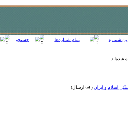
 شده‌اند
تی اسلام و ایران
(
69 ارسال
)