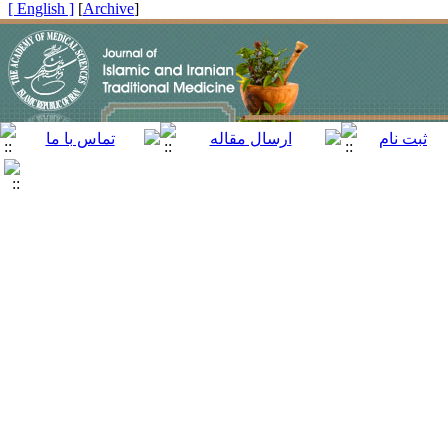
[ English ]
]
Archive
[