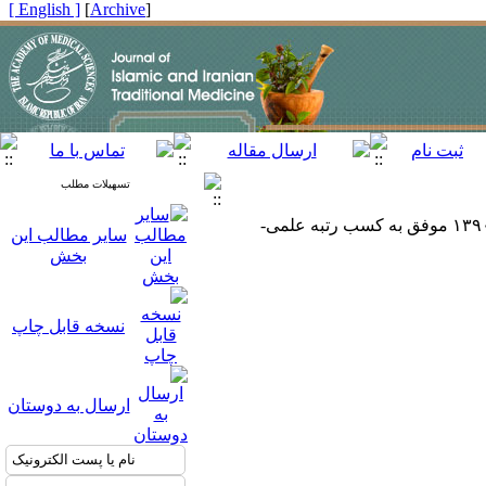
[ English ]
]
Archive
[
تسهیلات مطلب
مجله طب سنتی اسلام و ایران به استناد یکصدوپنجمین جلسه کمیسیون نشریات علوم پزشکی کشور مورخ ۱۳۹۰/۲/۳ موفق به کسب رتبه علمی-
سایر مطالب این
بخش
نسخه قابل چاپ
ارسال به دوستان