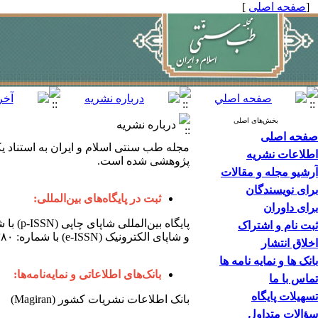
[
صفحه اصلی
]
بخش‌های اصلی
درباره نشریه
صفحه اصلی
اطلاعات نشریه
پژوهشی شده است.
آرشیو مجله و مقالات
برای نویسندگان
ثبت در پایگاه‌های بین‌المللی:
برای داوران
پایگاه‌ بین‌المللی شاپای چاپی (p-ISSN) با شماره: ۸۵۷۴-۲۰۰۸
ثبت نام و اشتراک
و شاپای الکترونیک (e-ISSN) با شماره: ۲۳۸۰--۲۹۸۱
اخلاق انتشار
بانک ها و نمایه نامه ها
بانک‌‏های اطلاعاتی و نمایه‌‏نامه‏‌ها:
تماس با ما
تسهیلات پایگاه
بانک اطلاعات نشریات کشور (Magiran)
سؤالات متداول