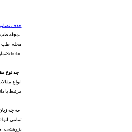
حذف تصاویر 
-
مجله طب س
مجله طب س
Scholar
نما
-
چه نوع مقا
انواع مقالا
مرتبط با د
-
به چه زبان
تمامی انوا
پژوهشی، مط