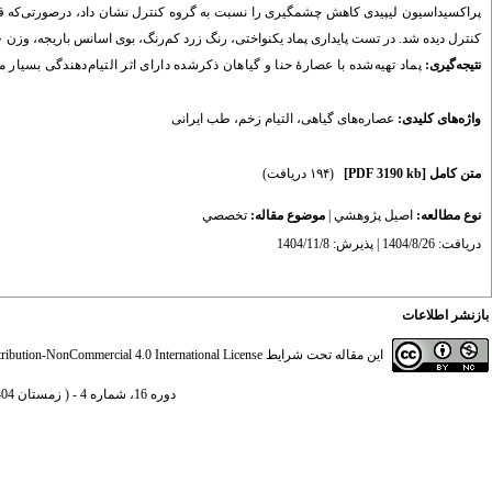
پراکسیداسیون لیپیدی کاهش چشمگیری را نسبت به گروه کنترل نشان داد، درصورتی‌که قدر
کنترل دیده شد. در تست پایداری پماد یکنواختی، رنگ زرد کم‌رنگ، بوی اسانس باریجه، وزن ۵۰، ۳
نتیجه‌گیری:
پماد تهیه‌شده با عصارۀ حنا و گیاهان ذکرشده دارای اثر التیام‌دهندگی بسیار
واژه‌های کلیدی:
عصاره‌‌های گیاهی، التیام زخم، طب ایرانی
متن کامل
[PDF 3190 kb]
(۱۹۴ دریافت)
نوع مطالعه:
اصيل پژوهشي
|
موضوع مقاله:
تخصصي
دریافت: 1404/8/26 | پذیرش: 1404/11/8
بازنشر اطلاعات
این مقاله تحت شرایط
ibution-NonCommercial 4.0 International License
دوره 16، شماره 4 - ( زمستان 1404 )