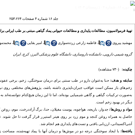
دوره ۱۶، شماره ۴ - ( زمستان ۱۴۰۴ )
جلد ۱۶ شماره ۴ صفحات ۲۶۴-۲۵۳
تهیۀ فرمولاسیون، مطالعات پایداری و مطالعات حیوانی پماد گیاهی مبتنی بر طب ایرانی بر
مهشید پیروی
،
فاطمه زارعی زرده‌سواری
،
امیر بقایی
،
محمدمهد
گروه شیمی دارویی، دانشکده داروسازی، دانشگاه علوم پزشکی البرز، کرج، ایران
چکیده:
(۷۳۰ مشاهده)
سابقه و هدف:
حنا به‌عنوان دارو در طب سنتی برای درمان سوختگی، زخم، برخی عفونت‌ها
زخم‌‏های باز ممکن است عواقب جبران‌ناپذیری داشته باشد، پژوهش‌‏های مختلفی روی ترمی
به‌‏صورت ترکیبات گیاهی و گاهی شیمیایی بوده‌اند، اما تا این زمان هیچ‌کدام نتوانسته‏‌ان
دیگر در بهبود زخم است.
مواد و روش‌‏ها:
جدوار، باریجه، هواچوبه، پوست مغیلان، حنا، برگ آزاددرخت، موم، روغ
حاصل به همراه روغن کنجد و موم زرد بر روی هیتر استیرر قرار گرفت تا حل شوند. 
آنتی‌اکسیدانی، ارزیابی بافتی و تست‌های پایداری هم انجام شد.
یافته‌ها: