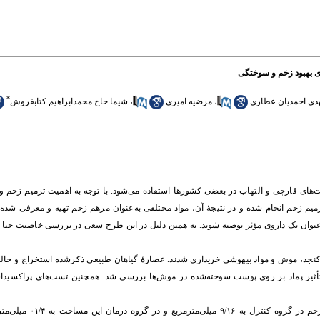
ای بهبود زخم و سوختگی
*
ی احمدیان عطاری
،
مرضیه امیری
،
شیما حاج‌ محمدابراهیم کتابفروش
ی قارچی و التهاب در بعضی کشورها استفاده می‌شود. با توجه به اهمیت ترمیم زخم و ای
م زخم انجام شده و در نتیجۀ آن، مواد مختلفی به‌عنوان مرهم زخم‏ تهیه و معرفی شده‌ان
د به‏‌عنوان یک داروی مؤثر توصیه شوند. به همین دلیل در این طرح سعی در بررسی خاصیت حنا د
ن کنجد، موش و مواد بیهوشی خریداری شدند. عصارۀ گیاهان طبیعی ذکرشده استخراج و خا
تأثیر پماد بر روی پوست سوخته‌شده در موش‌ها بررسی شد. همچنین تست‌های پراکسیدا
با ایجاد سوختگی درجه دو در موش‌ها و درمان آنها با 