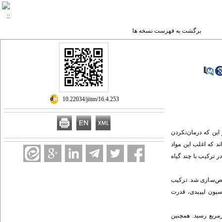
برگشت به فهرست نسخه ها
‎ 10.22034/jiitm/16.4.253
ن ‌که درمان‌‏نکردن
د که اغلب این مواد
ر ترکیب با چند گیاه
لص‌سازی شد. ترکیب
سیون لیپیدی، قدرت
پماد تهیه‌شده، مساحت زخم در گروه کنترل به ۹/۱۶ میلی‌مترمربع و در گروه درمان این مساحت به ۰۱/۴ میلی‌مترمربع رسید. همچنین