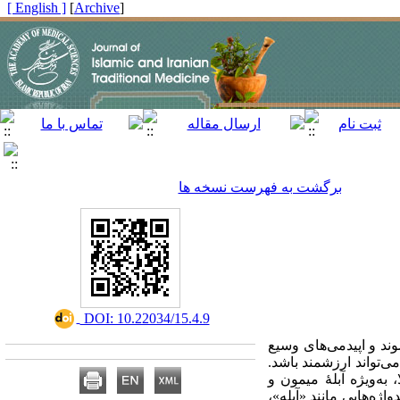
[ English ]
]
Archive
[
برگشت به فهرست نسخه ها
‎ DOI: 10.22034/15.4.9
د و اپیدمی‌های وسیع
‌تواند ارزشمند باشد.
به‌ویژه آبلۀ میمون و
اژه‌هایی مانند «آبله»،