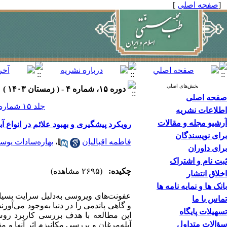
[
صفحه اصلی
]
بخش‌های اصلی
دوره ۱۵، شماره ۴ - ( زمستان ۱۴۰۳ )
صفحه اصلی
جلد ۱۵ شماره ۴ صفحات ۲۴۴-۲۳۵
اطلاعات نشریه
آرشیو مجله و مقالات
رویکرد پیشگیری و بهبود علائم در انواع آ
برای نویسندگان
فاطمه اقبالیان
،
بهاره‌‌سادات یوسف
برای داوران
ثبت نام و اشتراک
چکیده:
(۲۶۹۵ مشاهده)
اخلاق انتشار
بانک ها و نمایه نامه ها
عفونت‌های ویروسی به‌دلیل سرایت بسیا
تماس با ما
و گاهی پاندمی را در دنیا به‌وجود می‌آور
تسهیلات پایگاه
این مطالعه با هدف بررسی کاربرد روش‌ه
سؤالات متداول
آبله‌مرغان و بررسی مکانیزم اثر آنها و مق