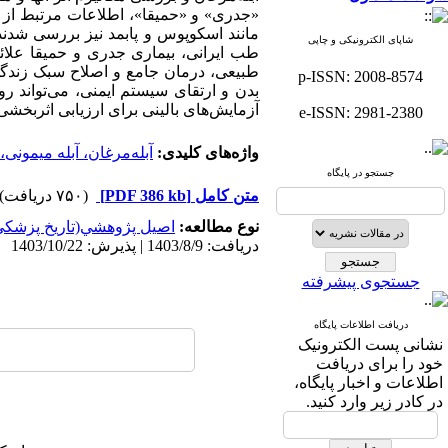
«جدری» و «حمیقا»، اطلاعات مرتبط از 
مانند اسکوپوس و پابمد نیز بررسی شدند ت
شاپای الکترونیکی و چاپی
طب ایرانی، بیماری جدری و حمیقا علائم
طبیعی، درمان جامع و اصلاح سبک زندگی ا
p-ISSN: 2008-8574
بدن و ارتقای سیستم ایمنی، می‌تواند رو
آزمایش‌های بالینی برای ارزیابی اثربخش
e-ISSN: 2981-2380
واژه‌های کلیدی:
آبله‌مرغان، آبله میمونی
جستجو در پایگاه
متن کامل
[PDF 386 kb]
(۷۵۰ دریافت)
نوع مطالعه:
اصيل پژوهشي(تاريخ پزشكي
دریافت: 1403/8/9 | پذیرش: 1403/10/22
جستجوی پیشرفته
دریافت اطلاعات پایگاه
نشانی پست الکترونیک
خود را برای دریافت
اطلاعات و اخبار پایگاه،
در کادر زیر وارد کنید.