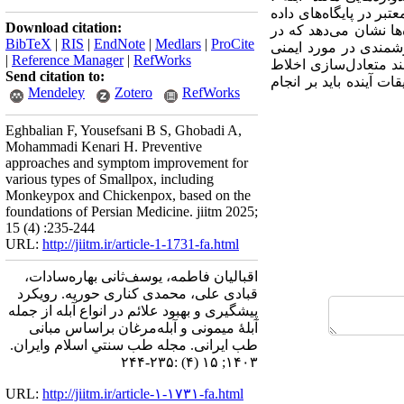
 در پایگاه‌های داده
Download citation:
‌ها نشان می‌دهد که در
BibTeX
|
RIS
|
EndNote
|
Medlars
|
ProCite
زشمندی در مورد ایمنی
|
Reference Manager
|
RefWorks
ند متعادل‌سازی اخلاط
Send citation to:
 آینده باید بر انجام
Mendeley
Zotero
RefWorks
Eghbalian F, Yousefsani B S, Ghobadi A,
Mohammadi Kenari H. Preventive
approaches and symptom improvement for
various types of Smallpox, including
Monkeypox and Chickenpox, based on the
foundations of Persian Medicine. jiitm 2025;
15 (4) :235-244
URL:
http://jiitm.ir/article-1-1731-fa.html
اقبالیان فاطمه، یوسف‌‌ثانی بهاره‌‌سادات،
قبادی علی، محمدی کناری حوریه. رویکرد
پیشگیری و بهبود علائم در انواع آبله از جمله
آبلۀ میمونی و آبله‌مرغان براساس مبانی
طب ایرانی. مجله طب سنتي اسلام وايران.
۱۴۰۳; ۱۵ (۴) :۲۳۵-۲۴۴
URL:
http://jiitm.ir/article-۱-۱۷۳۱-fa.html