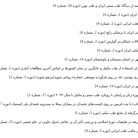
یدگاه طب سنتی ایران و طب نوین [دوره 10، شماره 4]
ره 2، شماره 4]
نی [دوره 2، شماره 4]
تا پزشکی رایج [دوره 2، شماره 4]
 عملکردی گوارش [دوره 2، شماره 4]
 [دوره 2، شماره 4]
استان سیستان و بلوچستان [دوره 14، شماره 1]
ان استفاده از طب مکمل و جایگزین در سایر کشورها بر اساس آخرین مطالعات آماری [دوره 2، شماره 1]
ستی حاد بر روی فرآورده موضعی عصارهء روغنی شوید(مرهم شوید) [دوره 3، شماره 2]
ران [دوره 14، شماره 4]
 زایمان با رویکرد طب سنتی و مکمل تا سال ۲۰۲۳ [دوره 17، شماره 1]
 با مت فرمین بر روی کیست‌های تخمدان در بیماران مبتلا به سندروم تخمدان پلی کیستیک [دوره 7، شماره 1]
ه از منابع طب سنّتی [دوره 3، شماره 1]
ر طبیعیات دورۀ اسلامی و بررسی تأثیر آن بر عناصر جدول تناوبی در علم شیمی [دوره 15، شماره 3]
تب طب ایرانی [دوره 2، شماره 4]