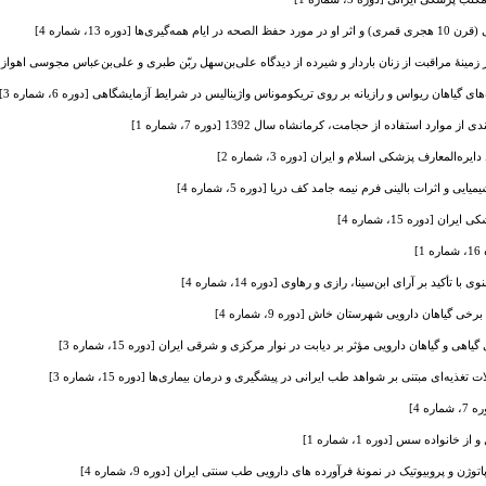
ها [دوره 13، شماره 4]
نۀ مراقبت از زنان باردار و شیرده از دیدگاه علی‌بن‌سهل ربّن طبری و علی‌بن‌عباس مجوسی اهوازی [دوره 15، 
گیاهان ریواس و رازیانه بر روی تریکوموناس واژینالیس در شرایط آزمایشگاهی [دوره 6، شماره 3]
ارد استفاده از حجامت، کرمانشاه سال 1392 [دوره 7، شماره 1]
ه‌المعارف پزشکی اسلام و ایران [دوره 3، شماره 2]
ی و اثرات بالینی فرم نیمه جامد کف دریا [دوره 5، شماره 4]
[دوره 15، شماره 4]
]
ید بر آرای ابن‌سینا، رازی و رهاوی [دوره 14، شماره 4]
 گیاهان دارویی شهرستان خاش [دوره 9، شماره 4]
یاهی و گیاهان دارویی مؤثر بر دیابت در نوار مرکزی و شرقی ایران [دوره 15، شماره 3]
ای مبتنی بر شواهد طب ایرانی در پیشگیری و درمان بیماری‌ها [دوره 15، شماره 3]
ه 4]
 خانواده سس [دوره 1، شماره 1]
وژن و پروبیوتیک در نمونۀ فرآورده های دارویی طب سنتی ایران [دوره 9، شماره 4]