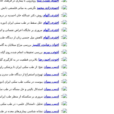
احمدی‌ نسب، مینا
رویارویی با بیماری در فرهنگ عامّه 
احمدی‌زاده، محمد
نگرشی به مبانی فلسفی دانش پزشکی و
اختری، الهام
روش دکتر عبدالله خان احمدیه در درمان بی
اختری، الهام
علل سقط در طب سنتی ایران [دوره 6، شماره 2]
اختری، الهام
مروری بر جایگاه اعراض نفسانی و اثر آن بر ن
اختری، الهام
کاهش میل جنسی زنان از دیدگاه طب ایرانی [دو
اخوان رضایت، کامبیز
بررسی مزاج مبتلایان به گاستروپارز
اخوتی، مریم
بررسی تحقیقات انجام شده روی گیاه زرشک در پایگ
اخوت، احمد رضا
بالابردن قطعیت در به کارگیری گیاها
ادیبی، پیمان
نفخ؛ از طب سنّتی ایران تا پزشکی رایج [دوره 2،
ادیبی، پیمان
تهوع و استفراغ از دیدگاه طب مدرن و سنتی ای
ادیبی، پیمان
یبوست در مکتب طب سنّتی ایران [دوره 2، شماره
ادیبی، پیمان
استدلال بالینی و حل مسأله در طب سنّتی ایران
ادیبی، پیمان
مروری بر سکسکه از منظر طب ایرانی و طب را
ادیبی، پیمان
تحلیل «استدلال علمی» در طب سنّتی ایران [دو
ادیبی، پیمان
نشانه شناسی بیماری‌های معده در طب سنّتی ای