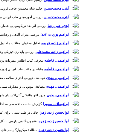
آیتی، محمدحسین
حکیم شاه ‌محمدبن‌ حاجی قزوینی (قرن 10 هجری قمری) و اثر او در مورد حفظ الصحه در ایام همه‌گیری‌
آیتی، محمدحسین
بررسی آموزه‌های طب ایرانی در زمی
ابدی، علی رضا
بررسی اثر ضد تریکومونایی عصاره‌های 
ابراهیم پوریان، لادن
بررسی میزان آگاهی و رضایتمندی از مو
ابراهیم زاده، فهیمه
تحلیل محتوای مقالات جلد اول دایر‌
ابراهیم زاده، محمدعلی
بررسی پایداری فیزیکی وشیمیای
ابراهیمی، فاطمه
معرفی کتاب اطلس مفردات پزشکی ایران 
ابراهیمی، فاطمه
هلیله در مکتب طب ایرانی [دوره 16، شماره 1
ابراهیمی، مهدی
توسعۀ مفهومی اجزای سلامت معنوی با تأک
ابراهیمی، مهدیه
مطالعۀ اتنوبوتانی و مصارف سنتی برخی
ابراهیمی، یحیی
مرور اتنوبوتانیکال آنتی‌اکسیدان‌های گ
ابراهیم‌اف، سمیرا
گزارش نشست تخصصی مداخلات تغذیه‌
ابوالحسن زاده، زهرا
چاقی در طب سنتی ایران [دوره 7، شمار
ابوالحسن زاده، زهره
افتیمون،گیاهی دارویی ، انگل و از
ابوالحسن زاده، زهره
مطالعۀ میکروارگانیسم‌‌ های پات