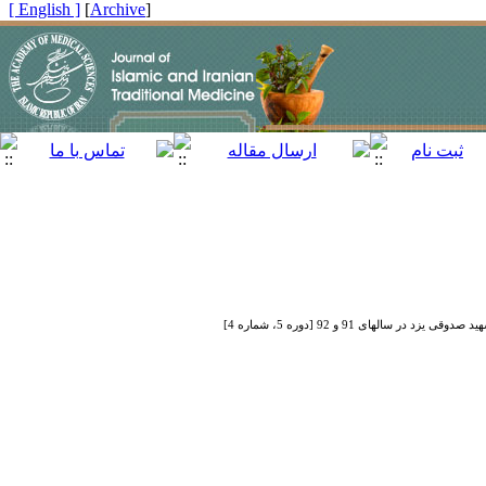
[ English ]
]
Archive
[