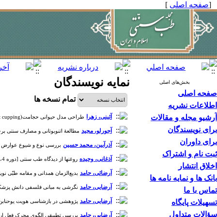
[
صفحه اصلی
]
نمایه نویسندگان
بخش‌های اصلی
صفحه اصلی
تمام نسخه ها
اطلاعات نشریه
آرشیو مجله و مقالات
آئینی، زهرا
طراحی مدل حیوانی حجامت(wet cupping) و بررسی تاثیرآن بر پارامترهای ایمونولوژیکی و هماتولوژیکی در گوسفند [دوره 4، شماره 1]
برای نویسندگان
آجورلو، مجید
مطالعۀ اتنوبوتانی و مصارف سنتی برخی گی
برای داوران
آذرآیین، محمد حسین
بررسی نوع و شیوع عوارض در بیماران مصرف کننده licorice (شیرین بیان) مراجعه کننده به بخش گ
ثبت نام و اشتراک
آذغانی، وحیده
روغنها از دیدگاه طب سنتی [دوره 4، شماره 4]
اخلاق انتشار
آرضائی، حامد
بدیع‌الزمان همدانی و مقامه طبّی نویافته او [د
بانک ها و نمایه نامه ها
آرضایی، حامد
نگرشی به مبانی فلسفی دانش پزشکی و نظام
تماس با ما
آرضایی، حامد
تسهیلات پایگاه
پژوهشی در بازشناسی هویت یوحنابن‌‌‌ماسو
سؤالات متداول
آرضایی، حامد
بررسی تطبیقی الگوی محرک فعل ارادی انسا