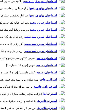
اسماعیل نسب، عبد الحسین
الابنیه عن حقایق الا
اسماعیلی پراپری، شیوا
زالو درمانی در طب سنتی ایران [د
اسماعیلی پراپری، شیوا
سرآغازِ تخصّصیِ طبِّ کودکان د
اسماعیلی صابر، سعید
تغییرات رئولوژیک خون، یکی ا
اسماعیلی صابر، سعید
بررسی ارتباط آناتومیک کبد و م
اسماعیلی صابر، سید سعید
رتبه بندی نشانگان بیم
اسماعیلی صابر، سید سعید
تأثیر زنیان (Trachyspermum ammi) بر سوءهاضمۀ عملکردی، شدت استئاتوز و آنزیم های کبدی در بیماران مبتلا به کبد چرب غیرالکلی: کارآزمایی بالینی تصادفی شدۀ دوسوکور [دوره 10، شماره 3]
اسماعیلی صابر، سید سعید
بررسی شیوه‌های تشخیص، 
اسماعیلی، سعید
معرفی "الگوی تغذیه رضوی" مبتنی بر رس
اسماعیلی، سمیه
شونیز [دوره 11، شماره 1]
اسماعیلی، سمیه
عُنصُل (اِسقیل) [دوره 7، شماره 2]
اشرافی، هاجر
بهینه سازی نوین تهیۀ پودر قهوۀ هستۀ خ
اشرف زاده، فاطمه
بررسی مزاج مغز از دیدگاه مبانی طب 
اصغری، آیدا
ارزیابی میزان رضایت بیماران از خدمات ار
اصغری، غلامرضا
شناسایی و بررسی فیتوشیمیایی مقدم
اصغری، غلامرضا
بررسی اثر ضد درد اسانس اسطوخودوس 