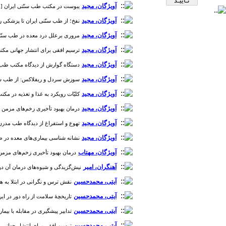
آویژگان، مجید
یبوست در مکتب طب سنّتی ایران [دوره 2، شما
آویژگان، مجید
نفخ؛ از طب سنّتی ایران تا پزشکی رایج [دوره
آویژگان، مجید
مروری برعلل درد معده در طب سنّتی ایران [
آویژگان، مجید
ترسیم افقی برای انتشار جهانی مکتب پزشکی
آویژگان، مجید
دستگاه گوارش از دیدگاه مکتب طب سنّتی ای
آویژگان، مجید
سوزش سردل و ریفلاکس: از طب سنّتی ایرا
آویژگان، مجید
کلیّات رویکرد به غذا و تغذیه در مکتب طب ا
آویژگان، مجید
درمان بهبود تأخیری زخم‌های مزمن با ژل آلو
آویژگان، مجید
تهوع و استفراغ از دیدگاه طب مدرن و سنتی 
آویژگان، مجید
نشانه شناسی بیماری‌های معده در طب سنّتی
آویژگان، مهتاب
درمان بهبود تأخیری زخم‌های مزمن با ژل آ
آهنگران، امیر
نیش‌‌گزید‌گی و شیوه‌‌های درمان آن در د
آیتی، محمدحسین
نقش ترس و نگرانی در ابتلا به همه‌گیر
آیتی، محمدحسین
تاریخچۀ سلامت از راه دور در ایران [دوره 
آیتی، محمدحسین
تدابیر پیشگیری در مقابله با بیماری‌‌ه
آیتی، محمدحسین
ترسیم افقی برای انتشار جهانی مکتب پ