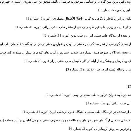
دویه، کهن ترین متن گیاه دارو شناسی موجود به فارسی ، تالیف موفق بن علی هروی ، سده ی چهارم و پنجم هجر
وره 5، شماره 1]
ر ایرانِ قاجار با نگاهی به کتاب «اِحیاءُ الأطفالِ مظفّری» [دوره 8، شماره 1]
ز علل خونریزی های غیر طبیعی رحمی از منظر طب سنتی ایرانی [دوره 10، شماره 1]
عده از دیدگاه طب سنتی ایران و طب نوین [دوره 11، شماره 2]
اری‌های گوارشی از نظر سادگی، در دسترس بودن و عوارض کمتر درمان از دیدگاه متخصصان طب ایرانی [دوره 10
درمان و پیشگیری از آبله در آثار حکیمان طب سنتی ایران [دوره 9، شماره 2]
اله ذهبیه امام رضا (ع) [دوره 3، شماره 3]
رما به عنوان فرآورده طب سنتی و بومی [دوره 10، شماره 2]
ایرانی [دوره 6، شماره 1]
ائه‌شده در درمانگاه طب سنتی دانشگاه علوم پزشکی ایران [دوره 14، شماره 1]
اتی منتخبی از گیاهان شهر مریوان و مطالعۀ موارد مصرف سنتی و بومی گیاهان در این منطقه [دوره 8، شماره
به روش آروماتراپی [دوره 3، شماره 4]