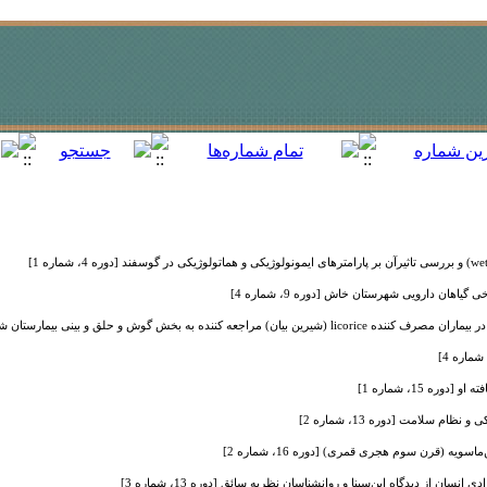
اهان دارویی شهرستان خاش [دوره 9، شماره 4]
وش و حلق و بینی بیمارستان شهید صدوقی یزد در سالهای 91 و 92 [دوره 5، شماره 4]
وره 15، شماره 1]
 سلامت [دوره 13، شماره 2]
یه (قرن سوم هجری قمری) [دوره 16، شماره 2]
ن از دیدگاه ابن‌سینا و روانشناسان نظریه سائق [دوره 13، شماره 3]