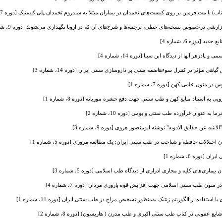
 با مت فرمین بر روی کیست‌های تخمدان در بیماران مبتلا به سندروم تخمدان پلی کیستیک [دوره 7، شماره 1]
ارشی درخصوص نسخه‌های خطی، ترجمه‌ها و شرح‌های آن که در اروپا نگهداری می‌شوند [دوره 9، شماره 0]
دوره 6، شماره 4]
ادزهر آنها از دیدگاه ابن‌ سینا [دوره 14، شماره 4]
ی مؤثر در کنترل سوءهاضمه مبتنی بر داروسازی سنتی ایران [دوره 14، شماره 3]
تون علمی کهن [دوره 7، شماره 1]
 به استناد منابع کهن و طب سنتی جهت دفع حشره موریانه [دوره 8، شماره 1]
به عنوان فرآورده طب سنتی و بومی [دوره 10، شماره 2]
یه عن حقایق الادویه" نوشته ابومنصور هروی [دوره 9، شماره 3]
لالات حافظه و شناخت در طب سنتی ایران: یک مطالعه مروری [دوره 5، شماره 1]
ره 6، شماره 1]
یماری‌های کلیه و مجاری ادراری از دیدگاه طب اسلامی [دوره 5، شماره 3]
متون طب سنتی اسلامی جهت افزایش قوه باروری مردان [دوره 7، شماره 4]
استفاده از الگوریتم ژنتیک به‌منظور تشخیص مزاج در طب سنتی ایران [دوره 11، شماره 1]
ایع عفونی در کتاب طب سنتی اکبری و طب مدرن ( هاریسون) [دوره 8، شماره 2]