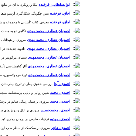
ابوالسلطانی، فرخنده
پیکا و رویکرد به آن در منابع طب س
اجاق، فرخنده
تبیین چگونگی شکل‌گیری آرشیو شفاهی تاریخ
اجاق، فرخنده
معرفی کتاب "آشنایی با مجموعه پزشکی ا
احمدیان عطاری، محمد مهدی
نگاهی نو به مبحث «هوا
احمدیان عطاری، محمد مهدی
مروری بر هیجانات در طب
احمدیان عطاری، محمد مهدی
«ادویه جدیده» در آثار 
احمدیان عطاری، محمدمهدی
سیمای مرگ‎ومیر در بیمارستان صنعت نفت مسجدسلیمان بر اساس گواهی‌های فوت صادره طی سال‌های 1350 تا 1358 خورشیدی [دوره 10، شماره 0]
احمدیان عطاری، محمدمهدی
آثار گیاه‎شناسی تألیفی و ترجمه ای در قرن هفتم هجری در تمدن اسلامی [دوره 8، شماره 4]
احمدیان عطاری، محمدمهدی
تهیۀ فرمولاسیون، مطال
احمدی، آیدا
بررسی حقوق بیمار در تاریخ بیمارستان های ایران و اسل
احمدی، محمد
تعیین روایی و پایایی پرسشنامه سنجش مزاج ج
احمدی، محمد
مروری بر سبک زندگی سالم در پزشکی ایرانی 
احمدی، محمدحسین
مروری بر علل و روش‌های درمانی پ
احمدی، مهدیه
ترکیبات طبیعی در درمان بیماری کبد چرب غ
احمدی، هاجر
مروری بر سکسکه از منظر طب ایرانی و طب ر