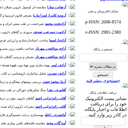
آرضایی، سارا
مقایسه اثر کپسول دارویی شیلان (عناب)
شاپای الکترونیکی و چاپی
آرویده کانبرا، لویزا ماریا
معرفی قانون ابن‌سینا و گز
p-ISSN: 2008-8574
آزادبخت، محمد
شیرخشت در طب سنتی ایران و منابع جدید [
e-ISSN: 2981-2380
آزادمرد دمیرچی، صدیف
مروری بر گیاهان دارویی سمی و پ
آزادنیا، اسما
ساخت، استانداردسازی و ارزیابی قرص گیاه
آزادی بویاغچی، مهرناز
شناخت ماهیت رزین سندروس در م
جستجو در پایگاه
آزادی بویاغچی، مهرناز
معرفی و بررسی گیاهان دارویی
آزادی، امیر
بهینه سازی نوین تهیۀ پودر قهوۀ هستۀ خرما 
آزادی، نسرین
تحلیل ساختاری داروشناسی در کتاب "الابن
جستجوی پیشرفته
آزما، محمد حسن
بررسی روشهای پیشگیری و درمان اخت
آقانوری، زهرا
سنگ شکن‌های خوراکی در طب سنتی ایران [دو
دریافت اطلاعات پایگاه
نشانی پست الکترونیک
آقایی زاده ترابی، احمد
گیاهان دارویی مؤثر در درمان ب
خود را برای دریافت
آقایی زاده ترابی، احمد
مفردات دارویی ارائه شده در 
اطلاعات و اخبار پایگاه،
در کادر زیر وارد کنید.
آوانسری، راحله
بهینه‌سازی درخت تصمیم‌گیری فازی با 
آویژگان، مجید
مقایسه یافته‌های بالینی بیماری های ش