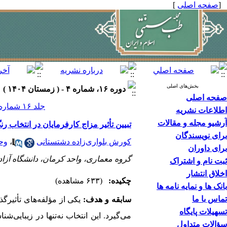
[
صفحه اصلی
]
بخش‌های اصلی
دوره ۱۶، شماره ۴ - ( زمستان ۱۴۰۴ )
صفحه اصلی
جلد ۱۶ شماره ۴ صفحات ۲۷۸-۲۶۵
اطلاعات نشریه
آرشیو مجله و مقالات
تبیین تأثیر مزاج کارفرمایان در انتخاب
برای نویسندگان
کورش بلواری‌زاده دشتستانی
،
وح
برای داوران
گروه معماری، واحد کرمان، دانشگاه آزاد
ثبت نام و اشتراک
اخلاق انتشار
چکیده:
(۶۳۳ مشاهده)
بانک ها و نمایه نامه ها
تماس با ما
سابقه و هدف:
یکی از مؤلفه‌های تأثیر
تسهیلات پایگاه
می‌گیرد. این انتخاب نه‌تنها در زیبایی
سؤالات متداول