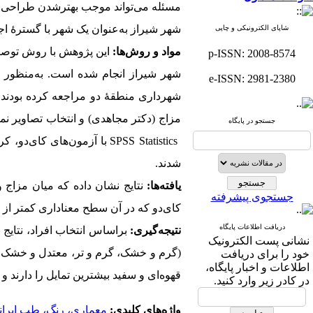
مسئله می‌تواند موجب بهترشدن طراحی شو
شهر شیراز به‌عنوان یک شهر با گسترۀ ا
شاپای الکترونیکی و چاپی
مواد و روش‌ها:
این پژوهش با روش توصیفی
p-ISSN: 2008-8574
شهر شیراز انجام شده است
.
e-ISSN: 2981-2380
شهرداری منطقۀ دو مراجعه کرده بودند، ب
جستجو در پایگاه
SPSS Statistics
با آزمون‌های کای‌دو، کر
شدند.
یافته‌ها:
نتایج نشان داده که میان مزاج 
جستجوی پیشرفته
کای‌دو که در آن سطح معناداری کمتر از ۰۰۱/۰ است، بیان می‌کند این رابطه از نظر آماری معنادار بوده است.
دریافت اطلاعات پایگاه
نتیجه‌گیری:
براساس انتخاب افراد، نتایج 
نشانی پست الکترونیک
(گرم و خشک، گرم و تر، معتدل و خشک، سر
خود را برای دریافت
اطلاعات و اخبار پایگاه،
قهوه‌ای و سفید بیشترین تمایل را دارند و ا
در کادر زیر وارد کنید.
واژه‌های کلیدی:
معماری، رنگ، طب ایران