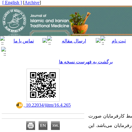
[ English ]
]
Archive
[
برگشت به فهرست نسخه ها
‎ 10.22034/jiitm/16.4.265
وسط کارفرمایان صورت
فرمایان می‌باشد. این