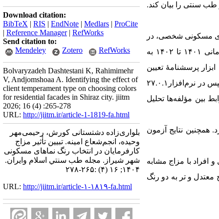
طب سنتی را بیان کند.
Download citation:
BibTeX
|
RIS
|
EndNote
|
Medlars
|
ProCite
|
Reference Manager
|
RefWorks
اهای مسکونی شخصی، در
Send citation to:
Mendeley
Zotero
RefWorks
به‌منظور انجام این پژوهش، ۱۳۶ نفر از کارفرمایان شهر شیراز که در بازۀ زمانی ۱۴۰۱ تا ۱۴۰۲ به
ابزار پرسشنامۀ تعیین
Bolvaryzadeh Dashtestani K, Rahimimehr
V, Andjomshoaa A. Identifying the effect of
مزاج (دکتر مجاهدی) و انتخاب تصاویر نماها از رنگ‌های مختلف، توسط جامعۀ آماری مذکور جمع‌آوری شد و سپس در نرم‌افزار۲۷.۰.۱
client temperament type on choosing colors
for residential facades in Shiraz city. jiitm
بط بین مؤلفه‌ها تحلیل
2026; 16 (4) :265-278
URL:
http://jiitm.ir/article-1-1819-fa.html
. همچنین نتایج آزمون
بلواری‌زاده دشتستانی کورش، رحیمی‌مهر
وحیده، انجم‌‌شعاع امینه. تبیین تأثیر مزاج
کارفرمایان در انتخاب رنگ نماهای مسکونی
شهر شیراز. مجله طب سنتي اسلام وايران.
و افراد با مزاج مشابه
۱۴۰۴; ۱۶ (۴) :۲۶۵-۲۷۸
معتدل و تر به دو رنگ
URL:
http://jiitm.ir/article-۱-۱۸۱۹-fa.html