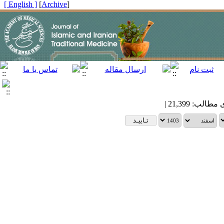
[ English ]
]
Archive
[