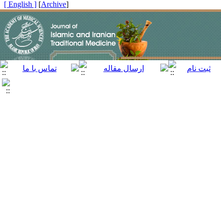
[ English ]
]
Archive
[