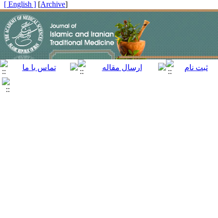
[ English ]
]
Archive
[