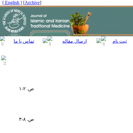
[ English ]
]
Archive
[
ص. ۲-۱
ص. ۸-۳