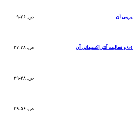
ریتی آن
ص. ۲۶-۹
ص. ۳۸-۲۷
ص. ۴۸-۳۹
ص. ۵۶-۴۹