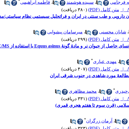
*
ه فرجامی
،
سپیده هوشمند
،
فاطمه ابراهیمی
A
متن کامل (PDF)
(۳۸۰ دریافت)
ان دارویی و طب سنتی در ایران و فراتحلیل سیستمی نظام سیاستی/مدی
،
شایان محسنی
،
میرسامان پیشوایی
A
متن کامل (PDF)
(۲۹۹ دریافت)
گونۀ ‌Equus asinus با استفاده از GC/MS و فعالیت آنتی‌اکسیدانی آن
*
،
مهدی عیاری
A
متن کامل (PDF)
(۴۰۷ دریافت)
مطالعۀ مورد-شاهدی در جنوب شرقی ایران
*
‌حیدری
،
محمد مظاهری
A
متن کامل (PDF)
(۳۳۱ دریافت)
 اسلامی (قرن سوم تا هفتم هجری قمری)
*
،
آرمان زرگران
A
متن کامل (PDF)
(۳۲۳ دریافت)