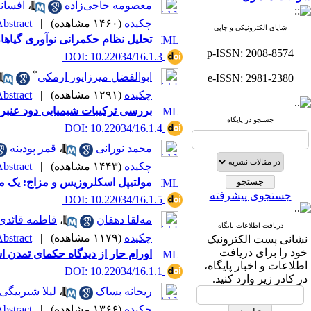
معصومه حاجی‌زاده
،
افسان
چکیده
(۱۴۶۰ مشاهده)
|
bstract |
شاپای الکترونیکی و چاپی
تحلیل نظام حکمرانی نوآوری گیاه
p-ISSN: 2008-8574
‎ DOI: 10.22034/16.1.3
*
ابوالفضل میرزاپور ارمکی
e-ISSN: 2981-2380
چکیده
(۱۲۹۱ مشاهده)
|
bstract |
بررسی ترکیبات شیمیایی دود عنبرنسای حاصل از حیوان نر و مادۀ 
جستجو در پایگاه
‎ DOI: 10.22034/16.1.4
محمد نورانی
،
قمر پودینه
چکیده
(۱۴۴۳ مشاهده)
|
bstract |
مولتیپل اسکلروزیس و مزاج: یک 
جستجوی پیشرفته
‎ DOI: 10.22034/16.1.5
مه‌لقا دهقان
،
فاطمه قائدی
دریافت اطلاعات پایگاه
چکیده
(۱۱۷۹ مشاهده)
|
bstract |
نشانی پست الکترونیک
خود را برای دریافت
اورام حار از دیدگاه حکمای تمدن
اطلاعات و اخبار پایگاه،
‎ DOI: 10.22034/16.1.1
در کادر زیر وارد کنید.
ریحانه بساک
،
لیلا شیربیگی
چکیده
(۱۳۶۶ مشاهده)
|
bstract |