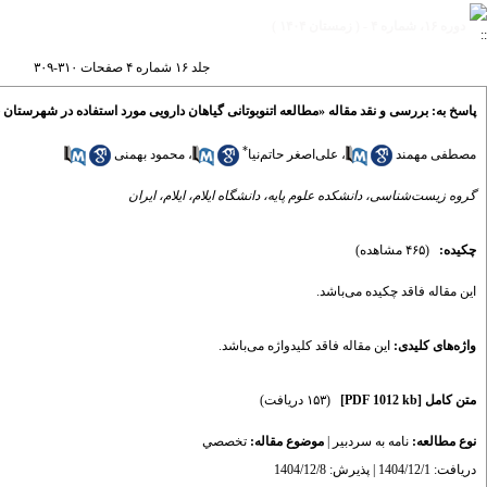
دوره ۱۶، شماره ۴ - ( زمستان ۱۴۰۴ )
جلد ۱۶ شماره ۴ صفحات ۳۱۰-۳۰۹
پاسخ به: بررسی و نقد مقاله «مطالعه اتنوبوتانی گیاهان دارویی مورد استفاده در شهرستان 
*
مصطفی مهمند
،
علی‌اصغر حاتم‌نیا
،
محمود بهمنی
گروه زیست‌شناسی، دانشکده علوم پایه، دانشگاه ایلام، ایلام، ایران
چکیده:
(۴۶۵ مشاهده)
این مقاله فاقد چکیده می‌​باشد.
واژه‌های کلیدی:
این مقاله فاقد کلیدواژه می‌​باشد.
متن کامل
[PDF 1012 kb]
(۱۵۳ دریافت)
نوع مطالعه:
نامه به سردبير
|
موضوع مقاله:
تخصصي
دریافت: 1404/12/1 | پذیرش: 1404/12/8