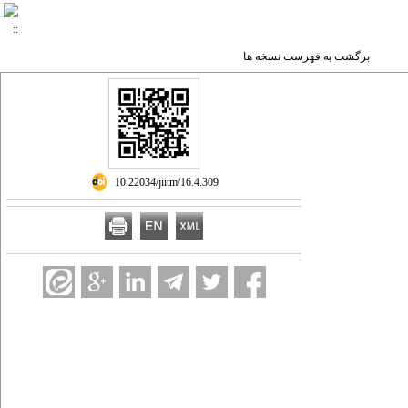
برگشت به فهرست نسخه ها
‎ 10.22034/jiitm/16.4.309